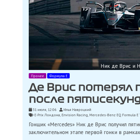
Ник де Врис и Н
Прочее
Формула Е
Де Врис потерял 
после пятисекун
31 июля, 12:06
Илья Навроцкий
E-Prix Лондона
,
Envision Racing
,
Mercedes-Benz EQ Formula E
Гонщик «Mercedes» Ник де Врис получил пяти
заключительном этапе первой гонки в рамках 