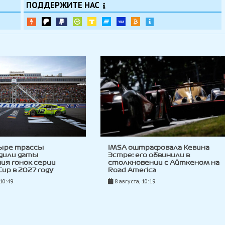
ПОДДЕРЖИТЕ НАС
ыре трассы
IMSA оштрафовала Кевина
дили даты
Эстре: его обвинили в
ия гонок серии
столкновении с Айткеном на
up в 2027 году
Road America
 10:49
8 августа, 10:19