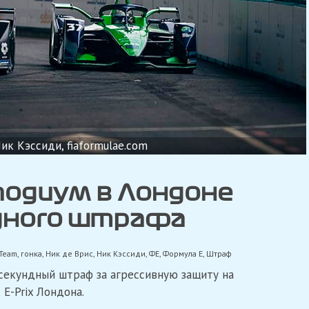
ик Кэссиди, fiaformulae.com
подиум в Лондоне
дного штрафа
 Team
,
гонка
,
Ник де Врис
,
Ник Кэссиди
,
ФЕ
,
Формула Е
,
Штраф
секундный штраф за агрессивную защиту на
E-Prix Лондона.