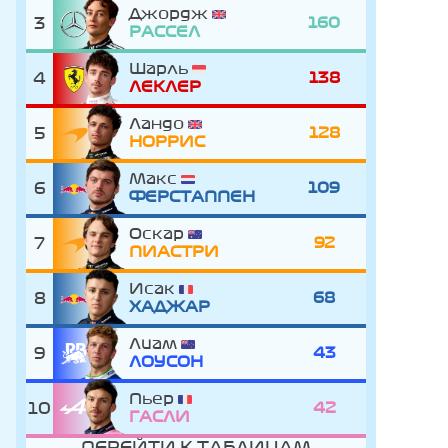
Джордж
3
160
РАССЕЛ
Шарль
4
138
ЛЕКЛЕР
Ландо
5
128
НОРРИС
Макс
6
109
ФЕРСТАППЕН
Оскар
7
92
ПИАСТРИ
Исак
8
68
ХАДЖАР
Лиам
9
43
ЛОУСОН
Пьер
10
42
ГАСЛИ
ПЕРЕЙТИ К ТАБЛИЦАМ