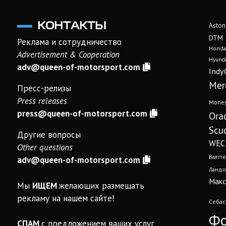
КОНТАКТЫ
Aston
DTM
Реклама и сотрудничество
Honda
Advertisement & Cooperation
Hyunda
adv@queen-of-motorsport.com
Indy
Mer
Пресс-релизы
Press releases
Mone
press@queen-of-motorsport.com
Ora
Scud
Другие вопросы
WEC
Other questions
Валтте
adv@queen-of-motorsport.com
Ландо
Макс
Мы
ИЩЕМ
желающих размещать
рекламу на нашем сайте!
Себас
Фо
СПАМ
с предложением ваших услуг