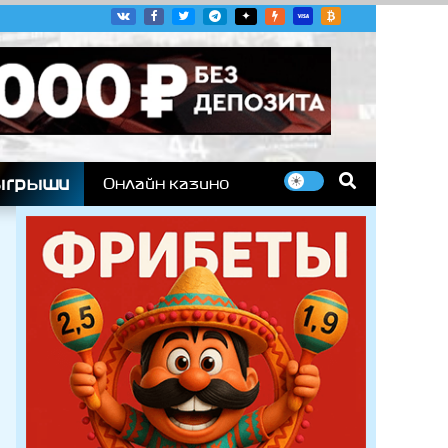
угих гоночных серий
ыгрыши
Онлайн казино