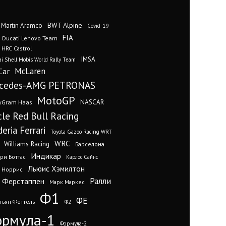
BWT Alpine
 Martin Aramco
Covid-19
FIA
Ducati Lenovo Team
 HRC Castrol
IMSA
i Shell Mobis World Rally Team
Car
McLaren
cedes-AMG PETRONAS
MotoGP
yGram Haas
NASCAR
cle Red Bull Racing
eria Ferrari
Toyota Gazoo Racing WRT
WRC
Williams Racing
Барселона
Индикар
ри Боттас
Карлос Сайнс
Льюис Хэмилтон
 Норрис
Ралли
 Ферстаппен
Марк Маркес
Ф1
ФЕ
тьян Феттель
Ф2
рмула-1
Формула-2