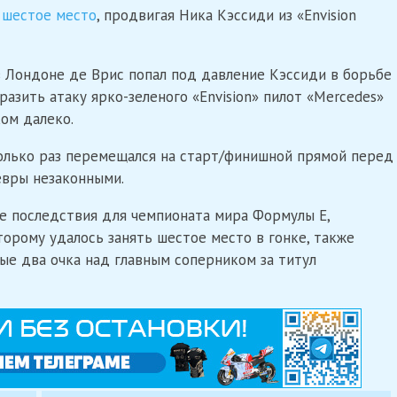
 шестое место
, продвигая Ника Кэссиди из «Envision
в Лондоне де Врис попал под давление Кэссиди в борьбе
разить атаку ярко-зеленого «Envision» пилот «Mercedes»
ком далеко.
олько раз перемещался на старт/финишной прямой перед
евры незаконными.
 последствия для чемпионата мира Формулы Е,
оторому удалось занять шестое место в гонке, также
ые два очка над главным соперником за титул