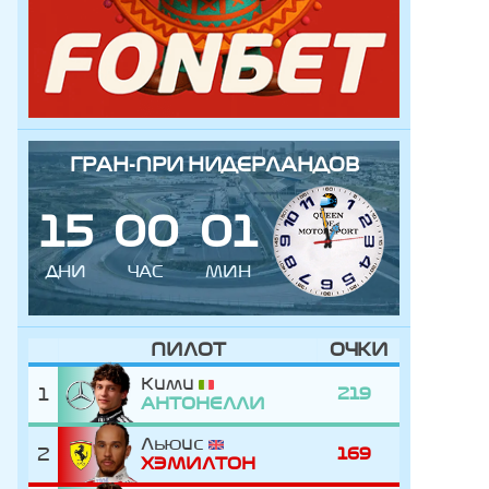
ГРАН-ПРИ НИДЕРЛАНДОВ
1
5
0
0
0
1
ДНИ
ЧАС
МИН
ПИЛОТ
ОЧКИ
Кими
1
219
АНТОНЕЛЛИ
Льюис
2
169
ХЭМИЛТОН