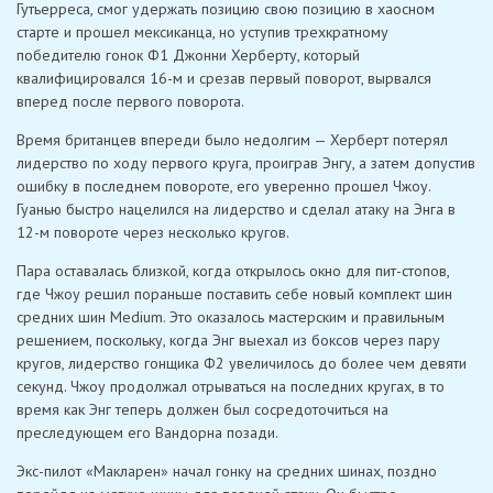
Гутьерреса, смог удержать позицию свою позицию в хаосном
старте и прошел мексиканца, но уступив трехкратному
победителю гонок Ф1 Джонни Херберту, который
квалифицировался 16-м и срезав первый поворот, вырвался
вперед после первого поворота.
Время британцев впереди было недолгим — Херберт потерял
лидерство по ходу первого круга, проиграв Энгу, а затем допустив
ошибку в последнем повороте, его уверенно прошел Чжоу.
Гуанью быстро нацелился на лидерство и сделал атаку на Энга в
12-м повороте через несколько кругов.
Пара оставалась близкой, когда открылось окно для пит-стопов,
где Чжоу решил пораньше поставить себе новый комплект шин
средних шин Medium. Это оказалось мастерским и правильным
решением, поскольку, когда Энг выехал из боксов через пару
кругов, лидерство гонщика Ф2 увеличилось до более чем девяти
секунд. Чжоу продолжал отрываться на последних кругах, в то
время как Энг теперь должен был сосредоточиться на
преследующем его Вандорна позади.
Экс-пилот «Макларен» начал гонку на средних шинах, поздно