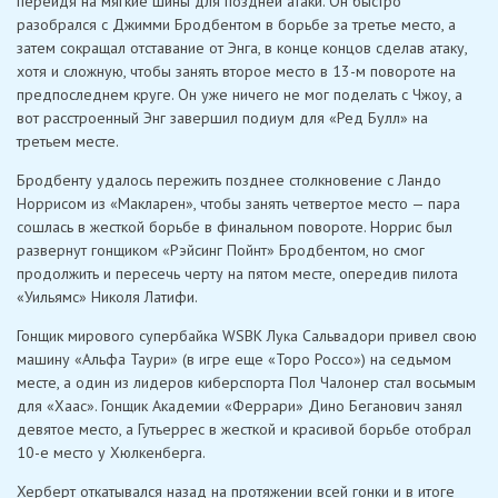
перейдя на мягкие шины для поздней атаки. Он быстро
разобрался с Джимми Бродбентом в борьбе за третье место, а
затем сокращал отставание от Энга, в конце концов сделав атаку,
хотя и сложную, чтобы занять второе место в 13-м повороте на
предпоследнем круге. Он уже ничего не мог поделать с Чжоу, а
вот расстроенный Энг завершил подиум для «Ред Булл» на
третьем месте.
Бродбенту удалось пережить позднее столкновение с Ландо
Норрисом из «Макларен», чтобы занять четвертое место — пара
сошлась в жесткой борьбе в финальном повороте. Норрис был
развернут гонщиком «Рэйсинг Пойнт» Бродбентом, но смог
продолжить и пересечь черту на пятом месте, опередив пилота
«Уильямс» Николя Латифи.
Гонщик мирового супербайка WSBK Лука Сальвадори привел свою
машину «Альфа Таури» (в игре еще «Торо Россо») на седьмом
месте, а один из лидеров киберспорта Пол Чалонер стал восьмым
для «Хаас». Гонщик Академии «Феррари» Дино Беганович занял
девятое место, а Гутьеррес в жесткой и красивой борьбе отобрал
10-е место у Хюлкенберга.
Херберт откатывался назад на протяжении всей гонки и в итоге