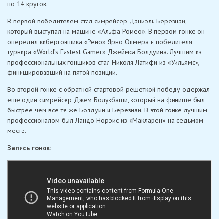
по 14 кругов.
В первой победителем стал симрейсер Даниэль Березнаи,
который выступал на машине «Альфа Ромео». В первом гонке он
опередил кибергонщика «Рено» Ярно Опмера и победителя
турнира «World’s Fastest Gamer» Джеймса Болдуина. Лучшим из
профессиональных гонщиков стал Николя Латифи из «Уильямс»,
финишировавший на пятой позиции.
Во второй гонке с обратной стартовой решеткой победу одержал
еще один симрейсер Джем Болукбаши, который на финише был
быстрее чем все те же Болдуин и Березнаи. В этой гонке лучшим
профессионалом был Ландо Норрис из «Макларен» на седьмом
месте.
Запись гонок: