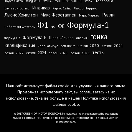
WEC
WRC
Williams Racing
Барселона
Toyota Gazoo Racing WRT
Индикар
Валттери Боттас
Ландо Норрис
Карлос Сайнс
Ралли
Льюис Хэмилтон
Макс Ферстаппен
Марк Маркес
Ф1
Формула-1
ФЕ
Себастьян Феттель
Ф2
гонка
Формула Е
Шарль Леклер
авария
Формула-2
квалификация
сезон-2020
сезон-2021
коронавирус
регламент
тесты
сезон-2024
сезон-2022
сезон-2025
сезон-2026
Наш сайт использует файлы cookie для улучшения вашего опыта.
Продолжая использовать сайт, вы соглашаетесь на их
использование. Узнайте больше в нашей
Политике использования
файлов cookie
.
© 2017 QUEEN-OF-MOTORSPORT.COM. Использование материалов сайта разрешено
только с размещением активной индексируемой гиперссылки на https://queen-of-
motorsport.com/