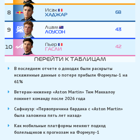
Исак
8
68
ХАДЖАР
Лиам
9
43
ЛОУСОН
Пьер
10
42
ГАСЛИ
ПЕРЕЙТИ К ТАБЛИЦАМ
В последнем отчете о доходах были раскрыты
искаженные данные о потере прибыли Формулы-1 на
61%
Ветеран-инженер «Aston Martin» Тим Маккалоу
покинет команду после 2026 года
Сафнауэр: «Первопричина бардака с «Aston Martin»
была заложена пять лет назад»
Как мобильные платформы меняют подход
болельщиков к прогнозам на Формулу-1