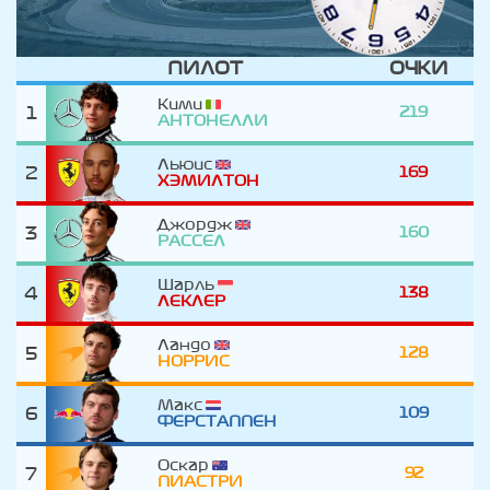
ПИЛОТ
ОЧКИ
Кими
1
219
АНТОНЕЛЛИ
Льюис
2
169
ХЭМИЛТОН
Джордж
3
160
РАССЕЛ
Шарль
4
138
ЛЕКЛЕР
Ландо
5
128
НОРРИС
Макс
6
109
ФЕРСТАППЕН
Оскар
7
92
ПИАСТРИ