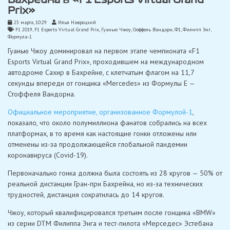
Prix»
23 марта, 10:29
Илья Навроцкий
F1 2019
,
F1 Esports Virtual Grand Prix
,
Гуанью Чжоу
,
Стоффель Вандорн
,
Ф1
,
Филипп Энг
,
Формула-1
Гуанью Чжоу доминировал на первом этапе чемпионата «F1
Esports Virtual Grand Prix», проходившем на международном
автодроме Сахир в Бахрейне, с клетчатым флагом на 11,7
секунды впереди от гонщика «Mercedes» из Формулы E —
Стоффеля Вандорна.
Официальное мероприятие, организованное Формулой-1
,
показало, что около полумиллиона фанатов собрались на всех
платформах, в то время как настоящие гонки отложены или
отменены из-за продолжающейся глобальной пандемии
коронавируса (Covid-19).
Первоначально гонка должна была состоять из 28 кругов — 50% от
реальной дистанции Гран-при Бахрейна, но из-за технических
трудностей, дистанция сократилась до 14 кругов.
Чжоу, который квалифицировался третьим после гонщика «BMW»
из серии DTM Филиппа Энга и тест-пилота «Мерседес» Эстебана