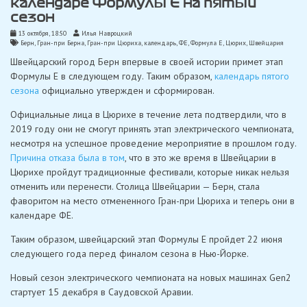
календаре Формулы Е на пятый
сезон
13 октября, 18:50
Илья Навроцкий
Берн
,
Гран-при Берна
,
Гран-при Цюриха
,
календарь
,
ФЕ
,
Формула Е
,
Цюрих
,
Швейцария
Швейцарский город Берн впервые в своей истории примет этап
Формулы Е в следующем году. Таким образом,
календарь пятого
сезона
официально утвержден и сформирован.
Официальные лица в Цюрихе в течение лета подтвердили, что в
2019 году они не смогут принять этап электрического чемпионата,
несмотря на успешное проведение мероприятие в прошлом году.
Причина отказа была в том
, что в это же время в Швейцарии в
Цюрихе пройдут традиционные фестивали, которые никак нельзя
отменить или перенести. Столица Швейцарии — Берн, стала
фаворитом на место отмененного Гран-при Цюриха и теперь они в
календаре ФЕ.
Таким образом, швейцарский этап Формулы Е пройдет 22 июня
следующего года перед финалом сезона в Нью-Йорке.
Новый сезон электрического чемпионата на новых машинах Gen2
стартует 15 декабря в Саудовской Аравии.