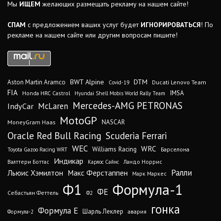
Мы
ИЩЕМ
желающих размещать рекламу на нашем сайте!
СПАМ
с предложением ваших услуг будет
ИГНОРИРОВАТЬСЯ
! По
рекламе на нашем сайте или другим вопросам пишите!
DTM
BWT Alpine
Aston Martin Aramco
Ducati Lenovo Team
Covid-19
FIA
IMSA
Honda HRC Castrol
Hyundai Shell Mobis World Rally Team
Mercedes-AMG PETRONAS
IndyCar
McLaren
MotoGP
MoneyGram Haas
NASCAR
Oracle Red Bull Racing
Scuderia Ferrari
WEC
WRC
Williams Racing
Барселона
Toyota Gazoo Racing WRT
Индикар
Валттери Боттас
Ландо Норрис
Карлос Сайнс
Ралли
Льюис Хэмилтон
Макс Ферстаппен
Марк Маркес
Ф1
Формула-1
ФЕ
Себастьян Феттель
Ф2
гонка
Формула Е
Шарль Леклер
авария
Формула-2