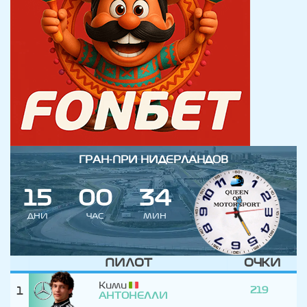
ГРАН-ПРИ НИДЕРЛАНДОВ
1
5
0
0
3
4
ДНИ
ЧАС
МИН
ПИЛОТ
ОЧКИ
Кими
1
219
АНТОНЕЛЛИ