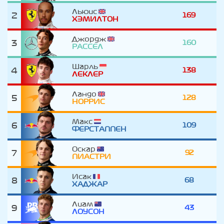
Льюис
2
169
ХЭМИЛТОН
Джордж
3
160
РАССЕЛ
Шарль
4
138
ЛЕКЛЕР
Ландо
5
128
НОРРИС
Макс
6
109
ФЕРСТАППЕН
Оскар
7
92
ПИАСТРИ
Исак
8
68
ХАДЖАР
Лиам
9
43
ЛОУСОН