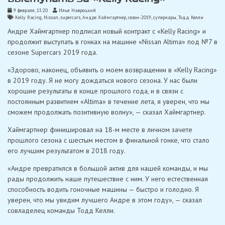
9 февраля, 13:20
Илья Навроцкий
Kelly Racing
,
Nissan
,
supercars
,
Андре Хаймгартнер
,
сезон-2019
,
суперкары
,
Тодд Келли
Андре Хаймгартнер подписал новый контракт с «Kelly Racing» и
продолжит выступать в гонках на машине «Nissan Altima» под №7 в
сезоне Supercars 2019 года.
«Здорово, наконец, объявить о моем возвращении в «Kelly Racing»
в 2019 году. Я не могу дождаться нового сезона. У нас были
хорошие результаты в конце прошлого года, и в связи с
постоянным развитием «Altima» в течение лета, я уверен, что мы
сможем продолжать позитивную волну», — сказал Хаймгартнер.
Хаймгартнер финишировал на 18-м месте в личном зачете
прошлого сезона с шестым местом в финальной гонке, что стало
его лучшим результатом в 2018 году.
«Андре превратился в большой актив для нашей команды, и мы
рады продолжить наше путешествие с ним. У него естественная
способность водить гоночные машины — быстро и голодно. Я
уверен, что мы увидим лучшего Андре в этом году», — сказал
совладелец команды Тодд Келли.