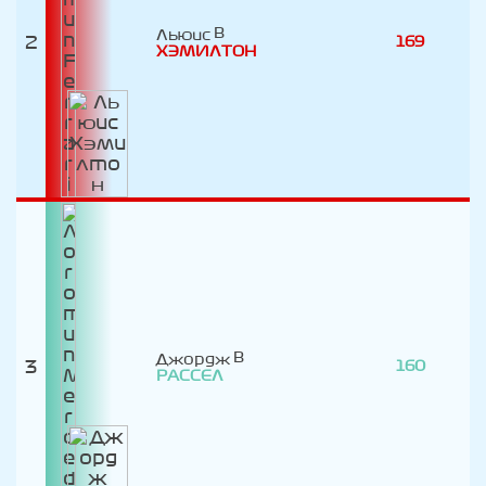
Льюис
2
169
ХЭМИЛТОН
Джордж
3
160
РАССЕЛ