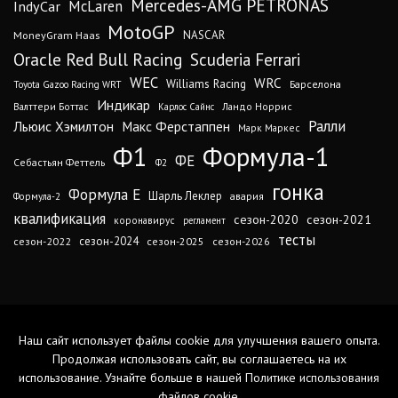
Mercedes-AMG PETRONAS
IndyCar
McLaren
MotoGP
MoneyGram Haas
NASCAR
Oracle Red Bull Racing
Scuderia Ferrari
WEC
WRC
Williams Racing
Барселона
Toyota Gazoo Racing WRT
Индикар
Валттери Боттас
Ландо Норрис
Карлос Сайнс
Ралли
Льюис Хэмилтон
Макс Ферстаппен
Марк Маркес
Ф1
Формула-1
ФЕ
Себастьян Феттель
Ф2
гонка
Формула Е
Шарль Леклер
авария
Формула-2
квалификация
сезон-2020
сезон-2021
коронавирус
регламент
тесты
сезон-2024
сезон-2022
сезон-2025
сезон-2026
Наш сайт использует файлы cookie для улучшения вашего опыта.
Продолжая использовать сайт, вы соглашаетесь на их
использование. Узнайте больше в нашей
Политике использования
файлов cookie
.