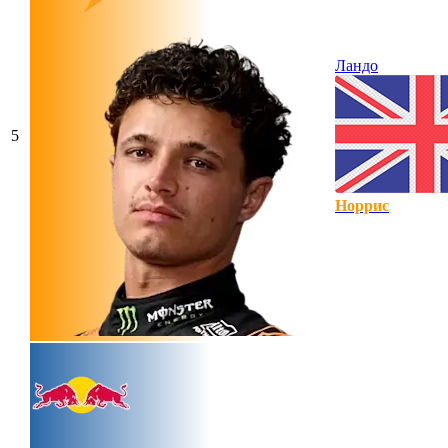
Ландо
5
Норрис