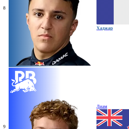
8
Хаджар
Лиам
9