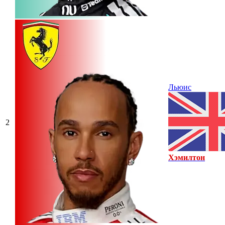
Льюис
2
Хэмилтон