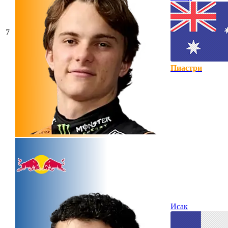
7
Пиастри
Исак