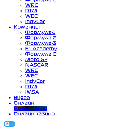
WRC
DTM
WEC
IndyCar
Команды
Формула-1
Формула-2
Формула-3
F1 Academy
Формула Е
Moto GP
NASCAR
WRC
WEC
IndyCar
DTM
IMSA
Видео
Онлайн
Розыгрыши
Онлайн казино