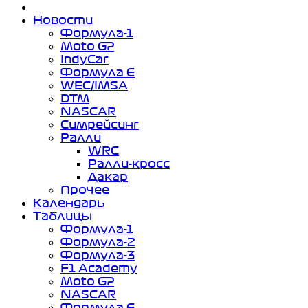
Новости
Формула-1
Moto GP
IndyCar
Формула Е
WEC/IMSA
DTM
NASCAR
Симрейсинг
Ралли
WRC
Ралли-кросс
Дакар
Прочее
Календарь
Таблицы
Формула-1
Формула-2
Формула-3
F1 Academy
Moto GP
NASCAR
Формула Е