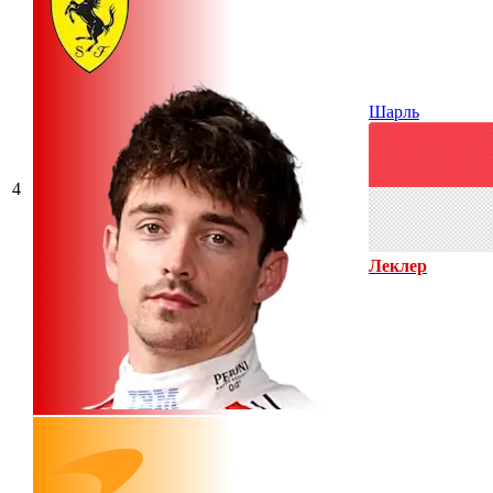
Шарль
4
Леклер