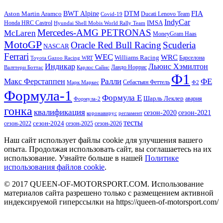
DTM
FIA
BWT Alpine
Aston Martin Aramco
Ducati Lenovo Team
Covid-19
IndyCar
IMSA
Honda HRC Castrol
Hyundai Shell Mobis World Rally Team
Mercedes-AMG PETRONAS
McLaren
MoneyGram Haas
MotoGP
Oracle Red Bull Racing
Scuderia
NASCAR
Ferrari
WEC
WRC
Williams Racing
Барселона
Toyota Gazoo Racing WRT
Индикар
Льюис Хэмилтон
Валттери Боттас
Ландо Норрис
Карлос Сайнс
Ф1
Ралли
ФЕ
Макс Ферстаппен
Марк Маркес
Себастьян Феттель
Ф2
Формула-1
Формула Е
Шарль Леклер
авария
Формула-2
гонка
квалификация
сезон-2020
сезон-2021
коронавирус
регламент
тесты
сезон-2022
сезон-2024
сезон-2025
сезон-2026
Наш сайт использует файлы cookie для улучшения вашего
опыта. Продолжая использовать сайт, вы соглашаетесь на их
использование. Узнайте больше в нашей
Политике
использования файлов cookie
.
© 2017 QUEEN-OF-MOTORSPORT.COM. Использование
материалов сайта разрешено только с размещением активной
индексируемой гиперссылки на https://queen-of-motorsport.com/