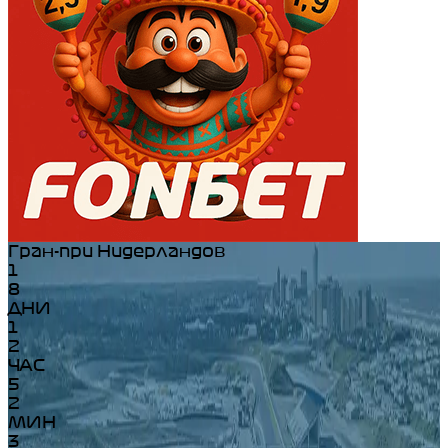
Гран-при Нидерландов
1
8
ДНИ
1
2
ЧАС
5
2
МИН
3