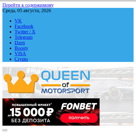
Перейти к содержимому
Среда, 05 августа, 2026
VK
Facebook
Twitter / X
Telegram
Dzen
Boosty
VISA
Crypto
QUEEN-OF-MOTORSPORT.COM
Аналитика, статистика, трансляции Формулы-1 (Ф2/Ф3/F1
Academy), Формулы Е, Moto GP, DTM, IndyCar, NASCAR,
WRC (Dakar, WRX), WEC, IMSA и других гоночных серий