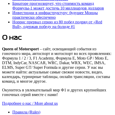
Бриаторе прогнозирует, что стоимость команд
Формулы-1 может достичь 10 миллиардов долларов
Инвестиции в инфраструктуру: будущее Монцы
практически обеспечено
Норрис прервал серию из 80 побед подряд от «Red
Bull», одержав победу на болиде #1
О нас
Queen of Motorsport
– сайт, освещающий события из
гоночного мира, автоспорт и мотоспорт во всех проявлениях:
Формула 1 / 2 / 3, F1 Academy, Формула Е, Moto GP / Moto E,
DTM, IndyCar, NASCAR, WRC, Dakar, WRX, WEC, IMSA,
ELMS, Super GT/ Super Formula и другие серии. У нас вы
можете найти: актуальные самые свежие новости, видео,
календарь, турнирные таблицы, онлайн трансляции, составы
команд, и многое другое.
Окунитесь в увлекательный мир Ф1 и других крупнейших
гоночных серий вместе с нами!
Подробнее о нас / More about us
Правила (Rules)