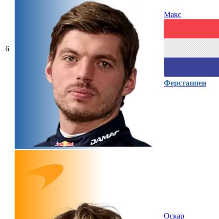
Макс
6
Ферстаппен
Оскар