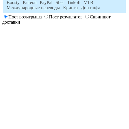
Boosty
Patreon
PayPal
Sber
Tinkoff
VTB
Международные переводы
Крипта
Доп.инфа
Пост розыгрыша
Пост результатов
Скриншот
доставки