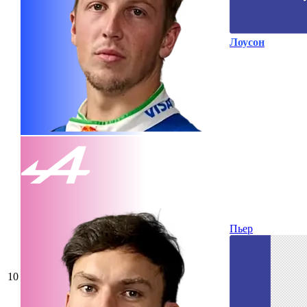
Лоусон
Пьер
10