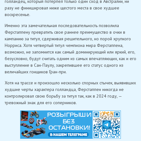
голландец, который потерпел только один сход в Австралии, ни
разу не финишировал ниже щестого места в свое худшее
воскресенье.
Именно эта замечательная последовательность позволила
Ферстаппену превратить свое раннее преимущество в очки в
кампанию за титул, сдерживая решительного, но порой хрупкого
Норриса. Хотя четвертый титул чемпиона мира Ферстаппена,
возможно, не запомнится как самый доминирующий или яркий, его,
безусловно, будут считать одним из самых впечатляющих, как и его
выступление в Сан-Паулу, закрепившее его статус одного из
величайших гонщиков Гран-при.
Хотя на трассе и произошло несколько спорных стычек, выявивших
худшие черты характера голландца, Ферстаппен никогда не
контролировал свою борьбу за титул так, как в 2024 году, —
тревожный знак для его соперников.