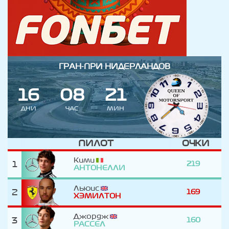
ГРАН-ПРИ НИДЕРЛАНДОВ
1
6
0
8
2
1
ДНИ
ЧАС
МИН
ПИЛОТ
ОЧКИ
Кими
1
219
АНТОНЕЛЛИ
Льюис
2
169
ХЭМИЛТОН
Джордж
3
160
РАССЕЛ