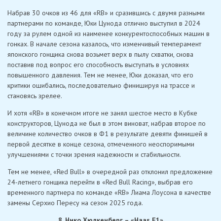
Набрав 30 очков из 46 для «RB» и сразившись с двумя разными
партнерами по команде, Юки Цунода отлично выступил в 2024
году за рулем одной из наименее конкурентоспособных машин в
гонках. В начале сезона казалось, что изменчивый темперамент
японского гонщика снова возьмет верх в пылу схватки, снова
поставив под вопрос его способность выступать в условиях
повышенного давления. Тем не менее, Юки доказал, что его
критики ошибались, последовательно финишируя на трассе и
становясь зрелее.
И хотя «RB» в конечном итоге не занял шестое место в Кубке
конструкторов, Цунода не был в этом виноват, набрав второе по
величине количество очков в Ф1 в результате девяти финишей в
первой десятке в конце сезона, отмеченного неоспоримыми
улучшениями с точки зрения надежности и стабильности.
Тем не менее, «Red Bull» в очередной раз отклонил предложение
24-летнего гонщика перейти в «Red Bull Racing», выбрав его
временного партнера по команде «RB» Лиама Лоусона в качестве
замены Серхио Пересу на сезон 2025 года.
8. Нико Хюлкенберг – «Haas F1»