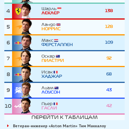
Шарль
4
138
ЛЕКЛЕР
Ландо
5
128
НОРРИС
Макс
6
109
ФЕРСТАППЕН
Оскар
7
92
ПИАСТРИ
Исак
8
68
ХАДЖАР
Лиам
9
43
ЛОУСОН
Пьер
10
42
ГАСЛИ
ПЕРЕЙТИ К ТАБЛИЦАМ
Ветеран-инженер «Aston Martin» Тим Маккалоу