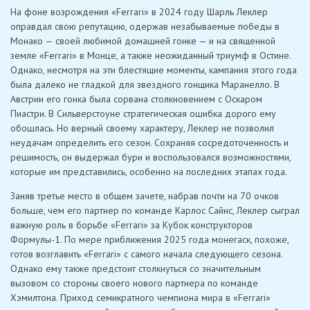
На фоне возрождения «Ferrari» в 2024 году Шарль Леклер
оправдал свою репутацию, одержав незабываемые победы в
Монако — своей любимой домашней гонке — и на священной
земле «Ferrari» в Монце, а также неожиданный триумф в Остине.
Однако, несмотря на эти блестящие моменты, кампания этого года
была далеко не гладкой для звездного гонщика Маранелло. В
Австрии его гонка была сорвана столкновением с Оскаром
Пиастри. В Сильверстоуне стратегическая ошибка дорого ему
обошлась. Но верный своему характеру, Леклер не позволил
неудачам определить его сезон. Сохраняя сосредоточенность и
решимость, он выдержал бури и воспользовался возможностями,
которые им представились, особенно на последних этапах года.
Заняв третье место в общем зачете, набрав почти на 70 очков
больше, чем его партнер по команде Карлос Сайнс, Леклер сыграл
важную роль в борьбе «Ferrari» за Кубок конструкторов
Формулы-1. По мере приближения 2025 года монегаск, похоже,
готов возглавить «Ferrari» с самого начала следующего сезона.
Однако ему также предстоит столкнуться со значительным
вызовом со стороны своего нового партнера по команде
Хэмилтона. Приход семикратного чемпиона мира в «Ferrari»