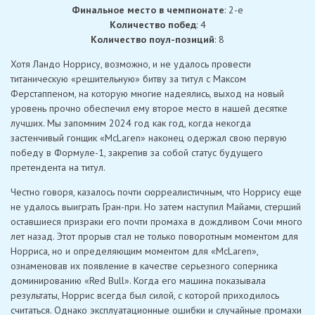
Финальное место в чемпионате
: 2-е
Количество побед
: 4
Количество поул-позиций
: 8
Хотя Ландо Норрису, возможно, и не удалось провести
титаническую «решительную» битву за титул с Максом
Ферстаппеном, на которую многие надеялись, выход на новый
уровень прочно обеспечил ему второе место в нашей десятке
лучших. Мы запомним 2024 год как год, когда некогда
застенчивый гонщик «McLaren» наконец одержал свою первую
победу в Формуле-1, закрепив за собой статус будущего
претендента на титул.
Честно говоря, казалось почти сюрреалистичным, что Норрису еще
не удалось выиграть Гран-при. Но затем наступил Майами, стерший
оставшиеся призраки его почти промаха в дождливом Сочи много
лет назад. Этот прорыв стал не только поворотным моментом для
Норриса, но и определяющим моментом для «McLaren»,
ознаменовав их появление в качестве серьезного соперника
доминированию «Red Bull». Когда его машина показывала
результаты, Норрис всегда был силой, с которой приходилось
считаться. Однако эксплуатационные ошибки и случайные промахи