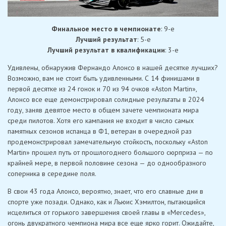
Финальное место в чемпионате
: 9-е
Лучший результат
: 5-е
Лучший результат в квалификации
: 3-е
Удивлены, обнаружив Фернандо Алонсо в нашей десятке лучших?
Возможно, вам не стоит быть удивленными. С 14 финишами в
первой десятке из 24 гонок и 70 из 94 очков «Aston Martin»,
Алонсо все еще демонстрировал солидные результаты в 2024
году, заняв девятое место в общем зачете чемпионата мира
среди пилотов. Хотя его кампания не входит в число самых
памятных сезонов испанца в Ф1, ветеран в очередной раз
продемонстрировал замечательную стойкость, поскольку «Aston
Martin» прошел путь от прошлогоднего большого сюрприза — по
крайней мере, в первой половине сезона — до однообразного
соперника в середине поля.
В свои 43 года Алонсо, вероятно, знает, что его славные дни в
спорте уже позади. Однако, как и Льюис Хэмилтон, пытающийся
исцелиться от горького завершения своей главы в «Mercedes»,
огонь двукратного чемпиона мира все еще ярко горит. Ожидайте,