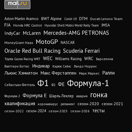
DTM
BWT Alpine
Aston Martin Aramco
Ducati Lenovo Team
Covid-19
FIA
IMSA
Honda HRC Castrol
Hyundai Shell Mobis World Rally Team
Mercedes-AMG PETRONAS
IndyCar
McLaren
MotoGP
MoneyGram Haas
NASCAR
Oracle Red Bull Racing
Scuderia Ferrari
WEC
WRC
Williams Racing
Барселона
Toyota Gazoo Racing WRT
Индикар
Валттери Боттас
Ландо Норрис
Карлос Сайнс
Ралли
Льюис Хэмилтон
Макс Ферстаппен
Марк Маркес
Ф1
Формула-1
ФЕ
Себастьян Феттель
Ф2
гонка
Формула Е
Шарль Леклер
авария
Формула-2
квалификация
сезон-2020
сезон-2021
коронавирус
регламент
тесты
сезон-2024
сезон-2022
сезон-2025
сезон-2026