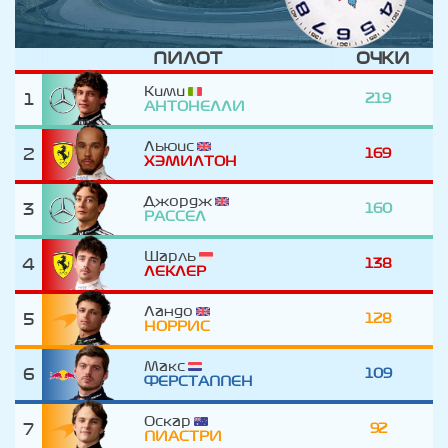
ПИЛОТ
ОЧКИ
Кими
1
219
АНТОНЕЛЛИ
Льюис
2
169
ХЭМИЛТОН
Джордж
3
160
РАССЕЛ
Шарль
4
138
ЛЕКЛЕР
Ландо
5
128
НОРРИС
Макс
6
109
ФЕРСТАППЕН
Оскар
7
92
ПИАСТРИ