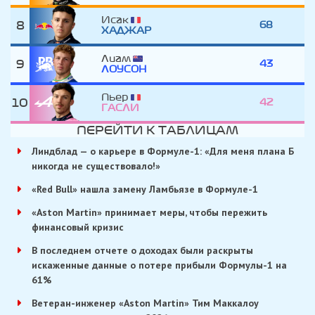
Исак
8
68
ХАДЖАР
Лиам
9
43
ЛОУСОН
Пьер
10
42
ГАСЛИ
ПЕРЕЙТИ К ТАБЛИЦАМ
Линдблад — о карьере в Формуле-1: «Для меня плана Б
никогда не существовало!»
«Red Bull» нашла замену Ламбьязе в Формуле-1
«Aston Martin» принимает меры, чтобы пережить
финансовый кризис
В последнем отчете о доходах были раскрыты
искаженные данные о потере прибыли Формулы-1 на
61%
Ветеран-инженер «Aston Martin» Тим Маккалоу