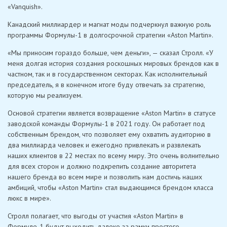
«Vanquish».
Канадский миллиардер и магнат моды подчеркнул важную роль
программы Формулы-1 в долгосрочной стратегии «Aston Martin».
«Мы приносим гораздо больше, чем деньги», — сказал Стролл. «У
меня долгая история создания роскошных мировых брендов как в
частном, так и в государственном секторах. Как исполнительный
председатель, я в конечном итоге буду отвечать за стратегию,
которую мы реализуем.
Основой стратегии является возвращение «Aston Martin» в статусе
заводской команды Формулы-1 в 2021 году. Он работает под
собственным брендом, что позволяет ему охватить аудиторию в
два миллиарда человек и ежегодно привлекать и развлекать
наших клиентов в 22 местах по всему миру. Это очень волнительно
для всех сторон и должно подкрепить создание авторитета
нашего бренда во всем мире и позволить нам достичь наших
амбиций, чтобы «Aston Martin» стал выдающимся брендом класса
люкс в мире».
Стролл полагает, что выгоды от участия «Aston Martin» в
Формуле-1 будут выходить далеко за рамки простого