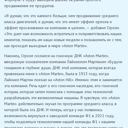
продвижения ее продуктов.
«Я думаю, что это намного больше, чем продвижение среднего
класса двигателей, я думаю, что это имеет эффект ореола и
эффект просачивания на компанию в целом», — добавил Стролл.
«Это дает нам возможность встретиться и поприветствовать наших
клиентов, показать им наши новые модели и познакомить их с тем,
как проходят выходные в мире «Aston Martin».
Наконец, Стролл сослался на гоночную ДНК «Aston Martin»,
введенную основателем компании Лайонелом Мартином: «Будучи
гонщиком в глубине души, ДНК этой компании, которая всегда
привлекала меня к «Aston Martin», была в 1913 году, когда
Лайонел Мартин поехал на «Aston Hill». Именно этим и занимается
эта компания. Речь идет о его гоночном наследии, его гоночной
истории, которая затем помогала с помощью этих технологий
разрабатывать эти великолепные машины. Я чувствую, что «Aston
Martin» действительно скучал по программе среднего класса, в
которой была эта ДНК. И теперь, когда у нас появилась
возможность вернуться к заводской команде Ф1 в 2021 году,
чтобы поделиться технологиями нашей команды Ф1 с нашими
проектами дорожных машин, я думаю, что это последняя черта на