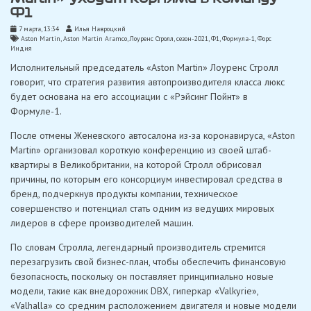
Ф1
7 марта, 13:34
Илья Навроцкий
Aston Martin
,
Aston Martin Aramco
,
Лоуренс Стролл
,
сезон-2021
,
Ф1
,
Формула-1
,
Форс
Индия
Исполнительный председатель «Aston Martin» Лоуренс Стролл
говорит, что стратегия развития автопроизводителя класса люкс
будет основана на его ассоциации с «Рэйсинг Пойнт» в
Формуле-1.
После отмены Женевского автосалона из-за коронавируса, «Aston
Martin» организовал короткую конференцию из своей штаб-
квартиры в Великобритании, на которой Стролл обрисовал
причины, по которым его консорциум инвестировал средства в
бренд, подчеркнув продукты компании, техническое
совершенство и потенциал стать одним из ведущих мировых
лидеров в сфере производителей машин.
По словам Стролла, легендарный производитель стремится
перезагрузить свой бизнес-план, чтобы обеспечить финансовую
безопасность, поскольку он поставляет принципиально новые
модели, такие как внедорожник DBX, гиперкар «Valkyrie»,
«Valhalla» со средним расположением двигателя и новые модели