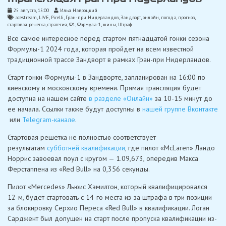
25 августа, 15:00
Илья Навроцкий
acestream
,
LIVE
,
Pirelli
,
Гран-при Нидерландов
,
Зандворт
,
онлайн
,
погода
,
прогноз
,
стартовая решетка
,
стратегия
,
Ф1
,
Формула-1
,
шины
,
Штраф
Все самое интересное перед стартом пятнадцатой гонки сезона
Формулы-1 2024 года, которая пройдет на всем известной
традиционной трассе Зандворт в рамках Гран-при Нидерландов.
Старт гонки Формулы-1 в Зандворте, запланирован на 16:00 по
киевскому и московскому времени. Прямая трансляция будет
доступна на нашем сайте
в разделе «Онлайн»
за 10-15 минут до
ее начала. Ссылки также будут доступны в
нашей группе Вконтакте
или
Telegram-канале
.
Стартовая решетка не полностью соответствует
результатам
субботней квалификации
, где пилот «McLaren» Ландо
Норрис завоевал поул с кругом — 1.09,673, опередив Макса
Ферстаппена из «Red Bull» на 0,356 секунды.
Пилот «Mercedes» Льюис Хэмилтон, который квалифицировался
12-м, будет стартовать с 14-го места из-за штрафа в три позиции
за блокировку Серхио Переса «Red Bull» в квалификации. Логан
Сарджент был допущен на старт после пропуска квалификации из-