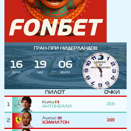
ГРАН-ПРИ НИДЕРЛАНДОВ
1
6
1
9
0
6
ДНИ
ЧАС
МИН
ПИЛОТ
ОЧКИ
Кими
1
219
АНТОНЕЛЛИ
Льюис
2
169
ХЭМИЛТОН