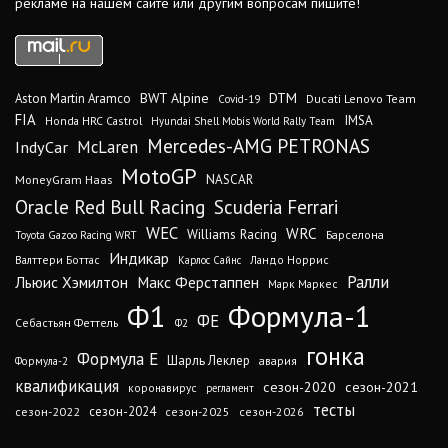
рекламе на нашем сайте или другим вопросам пишите!
DTM
BWT Alpine
Aston Martin Aramco
Ducati Lenovo Team
Covid-19
FIA
IMSA
Honda HRC Castrol
Hyundai Shell Mobis World Rally Team
Mercedes-AMG PETRONAS
IndyCar
McLaren
MotoGP
MoneyGram Haas
NASCAR
Oracle Red Bull Racing
Scuderia Ferrari
WEC
WRC
Williams Racing
Барселона
Toyota Gazoo Racing WRT
Индикар
Валттери Боттас
Ландо Норрис
Карлос Сайнс
Ралли
Льюис Хэмилтон
Макс Ферстаппен
Марк Маркес
Ф1
Формула-1
ФЕ
Себастьян Феттель
Ф2
гонка
Формула Е
Шарль Леклер
авария
Формула-2
квалификация
сезон-2020
сезон-2021
коронавирус
регламент
тесты
сезон-2024
сезон-2022
сезон-2025
сезон-2026