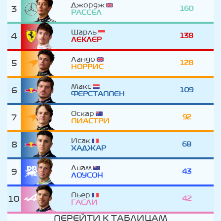
Джордж
3
160
РАССЕЛ
Шарль
4
138
ЛЕКЛЕР
Ландо
5
128
НОРРИС
Макс
6
109
ФЕРСТАППЕН
Оскар
7
92
ПИАСТРИ
Исак
8
68
ХАДЖАР
Лиам
9
43
ЛОУСОН
Пьер
10
42
ГАСЛИ
ПЕРЕЙТИ К ТАБЛИЦАМ