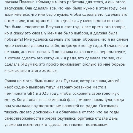
сказала Пуллинг. «Команда много работала для этого, и они этого
заслужили. Они сделали все, что нам было нужно в этом году, они
дали мне все, что мне было нужно, чтобы сделать это. Сделать это
в том стиле, в котором мы это сделали… у меня просто нет слов.
Это было невероятно. Вступая в этот год, я все время это говорю,
но я скажу это снова, у меня не было выбора, я должна была
победить! Мне удалось сделать это таким образом, что я на самом
деле меньше давила на себя, подходя к концу года. Я счастлива и
не знаю, что еще сказать. Я поставила на кон все на первом круге,
я хотела сделать это сегодня, и я рада, что сделала это так, как
сделала. Я думаю, это просто показывает, сколько во мне борьбы
и как сильно я этого хотела».
Ставки не могли быть выше для Пуллинг, которая знала, что ей
необходимо выиграть титул и гарантированное место в
чемпионате GB3 в 2025 году, чтобы сохранить свою гоночную
мечту. Когда она взяла клетчатый флаг, эмоции нахлынули, когда
она услышала подтверждение новостей по радио. Осознавая
тяжесть своего достижения и облегчение от того, что ее годы
самоотверженности и жертв окупились, британка отдала дань
уважения всем тем, кто сделал этот момент возможным.