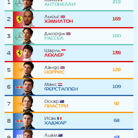
1
219
АНТОНЕЛЛИ
Льюис
2
169
ХЭМИЛТОН
Джордж
3
160
РАССЕЛ
Шарль
4
138
ЛЕКЛЕР
Ландо
5
128
НОРРИС
Макс
6
109
ФЕРСТАППЕН
Оскар
7
92
ПИАСТРИ
Исак
8
68
ХАДЖАР
Лиам
9
43