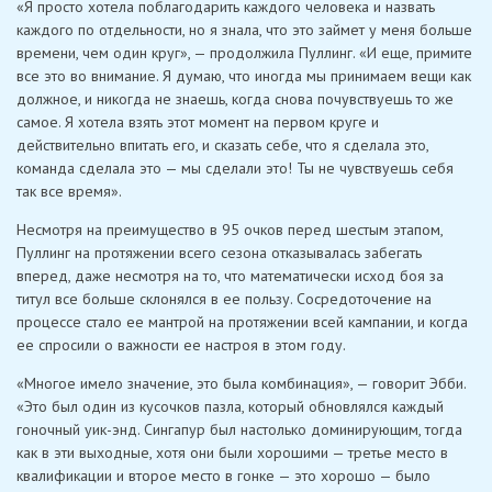
«Я просто хотела поблагодарить каждого человека и назвать
каждого по отдельности, но я знала, что это займет у меня больше
времени, чем один круг», — продолжила Пуллинг. «И еще, примите
все это во внимание. Я думаю, что иногда мы принимаем вещи как
должное, и никогда не знаешь, когда снова почувствуешь то же
самое. Я хотела взять этот момент на первом круге и
действительно впитать его, и сказать себе, что я сделала это,
команда сделала это — мы сделали это! Ты не чувствуешь себя
так все время».
Несмотря на преимущество в 95 очков перед шестым этапом,
Пуллинг на протяжении всего сезона отказывалась забегать
вперед, даже несмотря на то, что математически исход боя за
титул все больше склонялся в ее пользу. Сосредоточение на
процессе стало ее мантрой на протяжении всей кампании, и когда
ее спросили о важности ее настроя в этом году.
«Многое имело значение, это была комбинация», — говорит Эбби.
«Это был один из кусочков пазла, который обновлялся каждый
гоночный уик-энд. Сингапур был настолько доминирующим, тогда
как в эти выходные, хотя они были хорошими — третье место в
квалификации и второе место в гонке — это хорошо — было