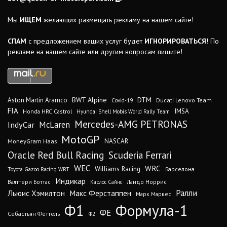
Мы
ИЩЕМ
желающих размещать рекламу на нашем сайте!
СПАМ
с предложением ваших услуг будет
ИГНОРИРОВАТЬСЯ
! По
рекламе на нашем сайте или другим вопросам пишите!
DTM
BWT Alpine
Aston Martin Aramco
Ducati Lenovo Team
Covid-19
FIA
IMSA
Honda HRC Castrol
Hyundai Shell Mobis World Rally Team
Mercedes-AMG PETRONAS
IndyCar
McLaren
MotoGP
MoneyGram Haas
NASCAR
Oracle Red Bull Racing
Scuderia Ferrari
WEC
WRC
Williams Racing
Барселона
Toyota Gazoo Racing WRT
Индикар
Валттери Боттас
Ландо Норрис
Карлос Сайнс
Ралли
Льюис Хэмилтон
Макс Ферстаппен
Марк Маркес
Ф1
Формула-1
ФЕ
Себастьян Феттель
Ф2