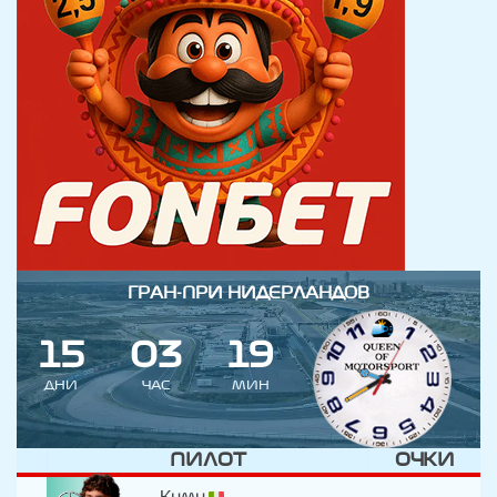
ГРАН-ПРИ НИДЕРЛАНДОВ
1
5
0
3
1
9
ДНИ
ЧАС
МИН
ПИЛОТ
ОЧКИ
Кими