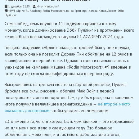
1 декабря, 11:29
Илья Навроцкий
BWT Alpine
,
F1 Academy
,
Rodin Motorsport
,
гонка
,
Гран-при Катара
,
Катар
,
Лосаил
,
Эбби
Пуллинг
Семь побед, семь поулов и 11 подиумов привели к этому
моменту, когда доминирование Эбби Пуллинг на протяжении всего
сезона было вознаграждено титулом F1 ACADEMY 2024 года.
Гонщица академии «Alpine» знала, что трофей был у нее в руках,
если только она не позволит Дориан Пин обойти ее на 12 очков в
квалификации и первой гонке. Однако в один из самых сложных
уик-эндов ее кампании машина «Rodin Motorsport» #9 впервые в
этом году не смогла квалифицироваться в первом ряду.
Выстроившись на третьем месте на стартовой решетке, Пуллинг
бросила все силы, рискнув и обогнав Маю Войг в первой
последовательности поворотов. Там, где был риск, она в конечном
итоге получила величайшее вознаграждение —
ее второе место
оказалось достаточным
, чтобы увидеть ее чемпионом.
«Это именно то, чего я хотела. Быть чемпионкой — это потрясающе,
но для меня все дело в следующем году. Это большое
облегчение с моих плеч, и я так много работала для этого», —