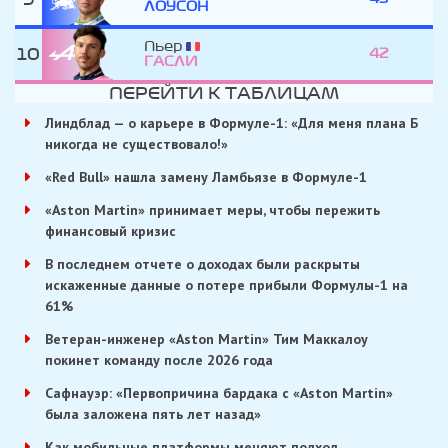
ЛОУСОН
Пьер
10
42
ГАСЛИ
ПЕРЕЙТИ К ТАБЛИЦАМ
Линдблад — о карьере в Формуле-1: «Для меня плана Б
никогда не существовало!»
«Red Bull» нашла замену Ламбьязе в Формуле-1
«Aston Martin» принимает меры, чтобы пережить
финансовый кризис
В последнем отчете о доходах были раскрыты
искаженные данные о потере прибыли Формулы-1 на
61%
Ветеран-инженер «Aston Martin» Тим Маккалоу
покинет команду после 2026 года
Сафнауэр: «Первопричина бардака с «Aston Martin»
была заложена пять лет назад»
Как мобильные платформы меняют подход