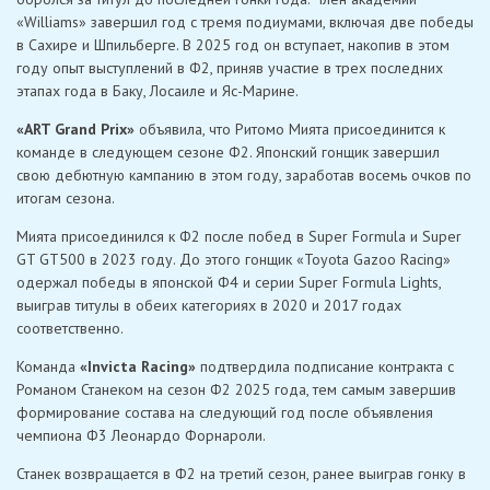
«Williams» завершил год с тремя подиумами, включая две победы
в Сахире и Шпильберге. В 2025 год он вступает, накопив в этом
году опыт выступлений в Ф2, приняв участие в трех последних
этапах года в Баку, Лосаиле и Яс-Марине.
«ART Grand Prix»
объявила, что Ритомо Мията присоединится к
команде в следующем сезоне Ф2. Японский гонщик завершил
свою дебютную кампанию в этом году, заработав восемь очков по
итогам сезона.
Мията присоединился к Ф2 после побед в Super Formula и Super
GT GT500 в 2023 году. До этого гонщик «Toyota Gazoo Racing»
одержал победы в японской Ф4 и серии Super Formula Lights,
выиграв титулы в обеих категориях в 2020 и 2017 годах
соответственно.
Команда
«Invicta Racing»
подтвердила подписание контракта с
Романом Станеком на сезон Ф2 2025 года, тем самым завершив
формирование состава на следующий год после объявления
чемпиона Ф3 Леонардо Форнароли.
Станек возвращается в Ф2 на третий сезон, ранее выиграв гонку в