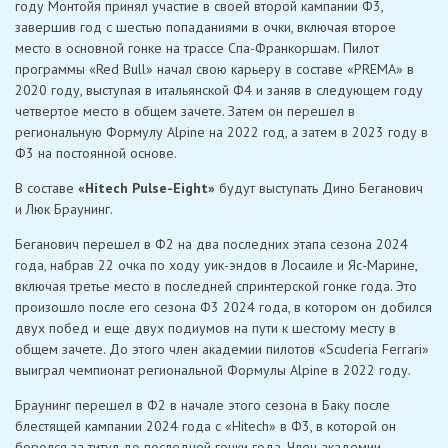
году Монтойя принял участие в своей второй кампании Ф3,
завершив год с шестью попаданиями в очки, включая второе
место в основной гонке на трассе Спа-Франкоршам. Пилот
программы «Red Bull» начал свою карьеру в составе «PREMA» в
2020 году, выступая в итальянской Ф4 и заняв в следующем году
четвертое место в общем зачете. Затем он перешел в
региональную Формулу Alpine на 2022 год, а затем в 2023 году в
Ф3 на постоянной основе.
В составе
«Hitech Pulse-Eight»
будут выступать Дино Беганович
и Люк Браунинг.
Беганович перешел в Ф2 на два последних этапа сезона 2024
года, набрав 22 очка по ходу уик-эндов в Лосаиле и Яс-Марине,
включая третье место в последней спринтерской гонке года. Это
произошло после его сезона Ф3 2024 года, в котором он добился
двух побед и еще двух подиумов на пути к шестому месту в
общем зачете. До этого член академии пилотов «Scuderia Ferrari»
выиграл чемпионат региональной Формулы Alpine в 2022 году.
Браунинг перешел в Ф2 в начале этого сезона в Баку после
блестящей кампании 2024 года с «Hitech» в Ф3, в которой он
боролся за титул до последней гонки года. Член академии