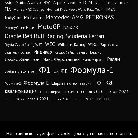
DTM
BWT Alpine
Aston Martin Aramco
Ducati Lenovo Team
Covid-19
FIA
IMSA
Honda HRC Castrol
Hyundai Shell Mobis World Rally Team
Mercedes-AMG PETRONAS
IndyCar
McLaren
MotoGP
MoneyGram Haas
NASCAR
Oracle Red Bull Racing
Scuderia Ferrari
WEC
WRC
Williams Racing
Барселона
Toyota Gazoo Racing WRT
Индикар
Валттери Боттас
Ландо Норрис
Карлос Сайнс
Ралли
Льюис Хэмилтон
Макс Ферстаппен
Марк Маркес
Ф1
Формула-1
ФЕ
Себастьян Феттель
Ф2
гонка
Формула Е
Шарль Леклер
авария
Формула-2
квалификация
сезон-2020
сезон-2021
коронавирус
регламент
тесты
сезон-2024
сезон-2022
сезон-2025
сезон-2026
Наш сайт использует файлы cookie для улучшения вашего опыта.