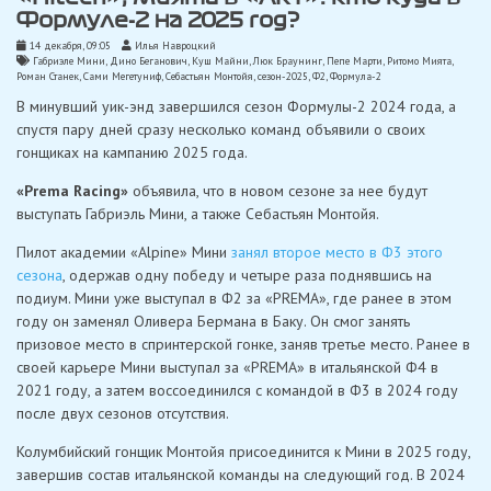
Формуле-2 на 2025 год?
14 декабря, 09:05
Илья Навроцкий
Габриэле Мини
,
Дино Беганович
,
Куш Майни
,
Люк Браунинг
,
Пепе Марти
,
Ритомо Мията
,
Роман Станек
,
Сами Мегетуниф
,
Себастьян Монтойя
,
сезон-2025
,
Ф2
,
Формула-2
В минувший уик-энд завершился сезон Формулы-2 2024 года, а
спустя пару дней сразу несколько команд объявили о своих
гонщиках на кампанию 2025 года.
«Prema Racing»
объявила, что в новом сезоне за нее будут
выступать Габриэль Мини, а также Себастьян Монтойя.
Пилот академии «Alpine» Мини
занял второе место в Ф3 этого
сезона
, одержав одну победу и четыре раза поднявшись на
подиум. Мини уже выступал в Ф2 за «PREMA», где ранее в этом
году он заменял Оливера Бермана в Баку. Он смог занять
призовое место в спринтерской гонке, заняв третье место. Ранее в
своей карьере Мини выступал за «PREMA» в итальянской Ф4 в
2021 году, а затем воссоединился с командой в Ф3 в 2024 году
после двух сезонов отсутствия.
Колумбийский гонщик Монтойя присоединится к Мини в 2025 году,
завершив состав итальянской команды на следующий год. В 2024