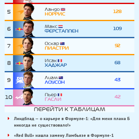
Ландо
5
128
НОРРИС
Макс
6
109
ФЕРСТАППЕН
Оскар
7
92
ПИАСТРИ
Исак
8
68
ХАДЖАР
Лиам
9
43
ЛОУСОН
Пьер
10
42
ГАСЛИ
ПЕРЕЙТИ К ТАБЛИЦАМ
Линдблад — о карьере в Формуле-1: «Для меня плана Б
никогда не существовало!»
«Red Bull» нашла замену Ламбьязе в Формуле-1