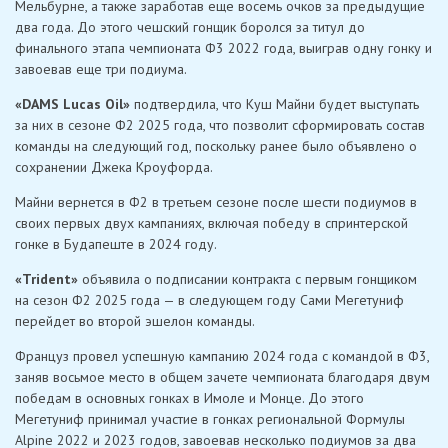
Мельбурне, а также заработав еще восемь очков за предыдущие
два года. До этого чешский гонщик боролся за титул до
финального этапа чемпионата Ф3 2022 года, выиграв одну гонку и
завоевав еще три подиума.
«DAMS Lucas Oil»
подтвердила, что Куш Майни будет выступать
за них в сезоне Ф2 2025 года, что позволит сформировать состав
команды на следующий год, поскольку ранее было объявлено о
сохранении Джека Кроуфорда.
Майни вернется в Ф2 в третьем сезоне после шести подиумов в
своих первых двух кампаниях, включая победу в спринтерской
гонке в Будапеште в 2024 году.
«Trident»
объявила о подписании контракта с первым гонщиком
на сезон Ф2 2025 года — в следующем году Сами Мегетуниф
перейдет во второй эшелон команды.
Француз провел успешную кампанию 2024 года с командой в Ф3,
заняв восьмое место в общем зачете чемпионата благодаря двум
победам в основных гонках в Имоле и Монце. До этого
Мегетуниф принимал участие в гонках региональной Формулы
Alpine 2022 и 2023 годов, завоевав несколько подиумов за два