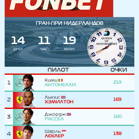
ГРАН-ПРИ НИДЕРЛАНДОВ
1
4
1
1
1
9
ДНИ
ЧАС
МИН
ПИЛОТ
ОЧКИ
Кими
1
219
АНТОНЕЛЛИ
Льюис
2
169
ХЭМИЛТОН
Джордж
3
160
РАССЕЛ
Шарль
4
138
ЛЕКЛЕР