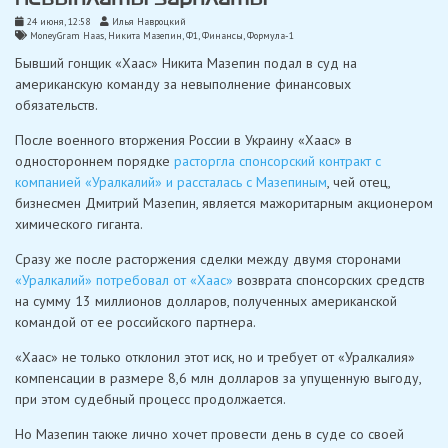
24 июня, 12:58
Илья Навроцкий
MoneyGram Haas
,
Никита Мазепин
,
Ф1
,
Финансы
,
Формула-1
Бывший гонщик «Хаас» Никита Мазепин подал в суд на
американскую команду за невыполнение финансовых
обязательств.
После военного вторжения России в Украину «Хаас» в
одностороннем порядке
расторгла спонсорский контракт с
компанией «Уралкалий» и рассталась с Мазепиным
, чей отец,
бизнесмен Дмитрий Мазепин, является мажоритарным акционером
химического гиганта.
Сразу же после расторжения сделки между двумя сторонами
«Уралкалий» потребовал от «Хаас»
возврата спонсорских средств
на сумму 13 миллионов долларов, полученных американской
командой от ее российского партнера.
«Хаас» не только отклонил этот иск, но и требует от «Уралкалия»
компенсации в размере 8,6 млн долларов за упущенную выгоду,
при этом судебный процесс продолжается.
Но Мазепин также лично хочет провести день в суде со своей