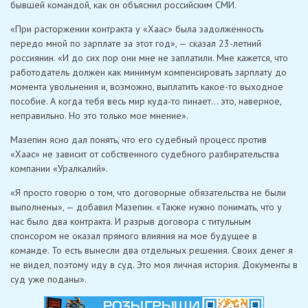
бывшей командой, как он объяснил российским СМИ.
«При расторжении контракта у «Хаас» была задолженность
передо мной по зарплате за этот год», — сказал 23-летний
россиянин. «И до сих пор они мне не заплатили. Мне кажется, что
работодатель должен как минимум компенсировать зарплату до
момента увольнения и, возможно, выплатить какое-то выходное
пособие. А когда тебя весь мир куда-то пинает… это, наверное,
неправильно. Но это только мое мнение».
Мазепин ясно дал понять, что его судебный процесс против
«Хаас» не зависит от собственного судебного разбирательства
компании «Уралкалий».
«Я просто говорю о том, что договорные обязательства не были
выполнены», — добавил Мазепин. «Также нужно понимать, что у
нас было два контракта. И разрыв договора с титульным
спонсором не оказал прямого влияния на мое будущее в
команде. То есть вынесли два отдельных решения. Своих денег я
не видел, поэтому иду в суд. Это моя личная история. Документы в
суд уже поданы».