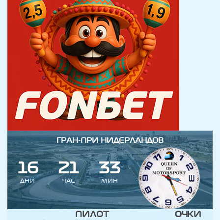
ГРАН-ПРИ НИДЕРЛАНДОВ
1
6
2
1
3
3
ДНИ
ЧАС
МИН
ПИЛОТ
ОЧКИ