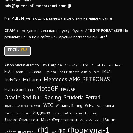
adv@queen-of-motorsport.com
Мы
ИЩЕМ
желающих размещать рекламу на нашем сайте!
СПАМ
с предложением ваших услуг будет
ИГНОРИРОВАТЬСЯ
! По
рекламе на нашем сайте или другим вопросам пишите!
DTM
BWT Alpine
Aston Martin Aramco
Ducati Lenovo Team
Covid-19
FIA
IMSA
Honda HRC Castrol
Hyundai Shell Mobis World Rally Team
Mercedes-AMG PETRONAS
IndyCar
McLaren
MotoGP
MoneyGram Haas
NASCAR
Oracle Red Bull Racing
Scuderia Ferrari
WEC
WRC
Williams Racing
Барселона
Toyota Gazoo Racing WRT
Индикар
Валттери Боттас
Ландо Норрис
Карлос Сайнс
Ралли
Льюис Хэмилтон
Макс Ферстаппен
Марк Маркес
Ф1
Формула-1
ФЕ
Себастьян Феттель
Ф2