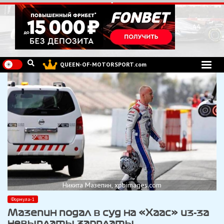
Перейти
к
содержимому
QUEEN-OF-MOTORSPORT.com
Никита Мазепин, xpbimages.com
Формула-1
Мазепин подал в суд на «Хаас» из-за
невыплаты зарплаты