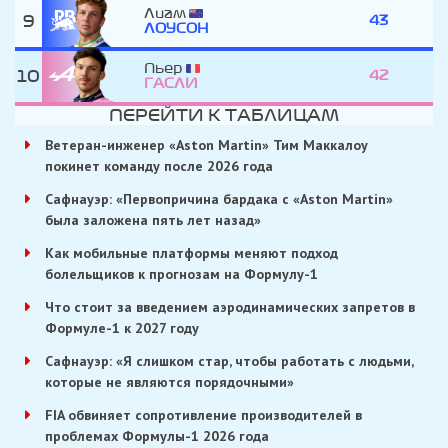
Лиам
9
43
ЛОУСОН
Пьер
10
42
ГАСЛИ
ПЕРЕЙТИ К ТАБЛИЦАМ
Ветеран-инженер «Aston Martin» Тим Маккалоу
покинет команду после 2026 года
Сафнауэр: «Первопричина бардака с «Aston Martin»
была заложена пять лет назад»
Как мобильные платформы меняют подход
болельщиков к прогнозам на Формулу-1
Что стоит за введением аэродинамических запретов в
Формуле-1 к 2027 году
Сафнауэр: «Я слишком стар, чтобы работать с людьми,
которые не являются порядочными»
FIA обвиняет сопротивление производителей в
проблемах Формулы-1 2026 года