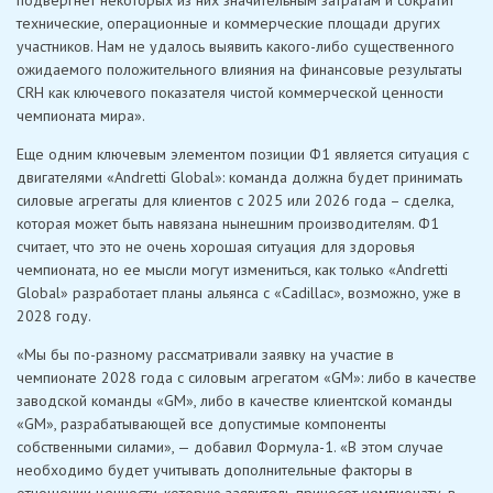
подвергнет некоторых из них значительным затратам и сократит
технические, операционные и коммерческие площади других
участников. Нам не удалось выявить какого-либо существенного
ожидаемого положительного влияния на финансовые результаты
CRH как ключевого показателя чистой коммерческой ценности
чемпионата мира».
Еще одним ключевым элементом позиции Ф1 является ситуация с
двигателями «Andretti Global»: команда должна будет принимать
силовые агрегаты для клиентов с 2025 или 2026 года – сделка,
которая может быть навязана нынешним производителям. Ф1
считает, что это не очень хорошая ситуация для здоровья
чемпионата, но ее мысли могут измениться, как только «Andretti
Global» разработает планы альянса с «Cadillac», возможно, уже в
2028 году.
«Мы бы по-разному рассматривали заявку на участие в
чемпионате 2028 года с силовым агрегатом «GM»: либо в качестве
заводской команды «GM», либо в качестве клиентской команды
«GM», разрабатывающей все допустимые компоненты
собственными силами», — добавил Формула-1. «В этом случае
необходимо будет учитывать дополнительные факторы в