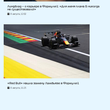
Линдблад — о карьере в Формуле-1: «Для меня плана Б никогда
не существовало!»
8 августа, 12:02
«Red Bull» нашла замену Ламбьязе в Формуле-1
8 августа, 11:25