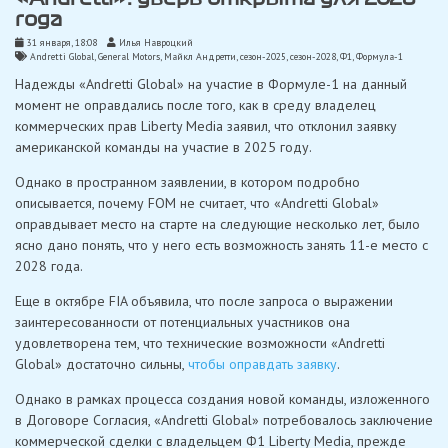
года
31 января, 18:08
Илья Навроцкий
Andretti Global
,
General Motors
,
Майкл Андретти
,
сезон-2025
,
сезон-2028
,
Ф1
,
Формула-1
Надежды «Andretti Global» на участие в Формуле-1 на данный
момент не оправдались после того, как в среду владелец
коммерческих прав Liberty Media заявил, что отклонил заявку
американской команды на участие в 2025 году.
Однако в пространном заявлении, в котором подробно
описывается, почему FOM не считает, что «Andretti Global»
оправдывает место на старте на следующие несколько лет, было
ясно дано понять, что у него есть возможность занять 11-е место с
2028 года.
Еще в октябре FIA объявила, что после запроса о выражении
заинтересованности от потенциальных участников она
удовлетворена тем, что технические возможности «Andretti
Global» достаточно сильны,
чтобы оправдать заявку
.
Однако в рамках процесса создания новой команды, изложенного
в Договоре Согласия, «Andretti Global» потребовалось заключение
коммерческой сделки с владельцем Ф1 Liberty Media, прежде