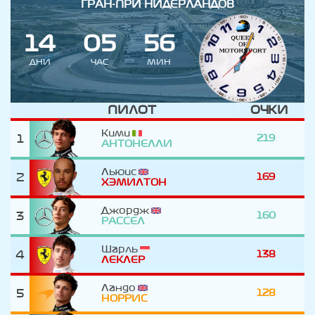
ГРАН-ПРИ НИДЕРЛАНДОВ
1
4
0
5
5
6
ДНИ
ЧАС
МИН
ПИЛОТ
ОЧКИ
Кими
1
219
АНТОНЕЛЛИ
Льюис
2
169
ХЭМИЛТОН
Джордж
3
160
РАССЕЛ
Шарль
4
138
ЛЕКЛЕР
Ландо
5
128
НОРРИС