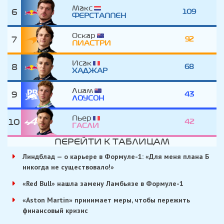
Макс
6
109
ФЕРСТАППЕН
Оскар
7
92
ПИАСТРИ
Исак
8
68
ХАДЖАР
Лиам
9
43
ЛОУСОН
Пьер
10
42
ГАСЛИ
ПЕРЕЙТИ К ТАБЛИЦАМ
Линдблад — о карьере в Формуле-1: «Для меня плана Б
никогда не существовало!»
«Red Bull» нашла замену Ламбьязе в Формуле-1
«Aston Martin» принимает меры, чтобы пережить
финансовый кризис