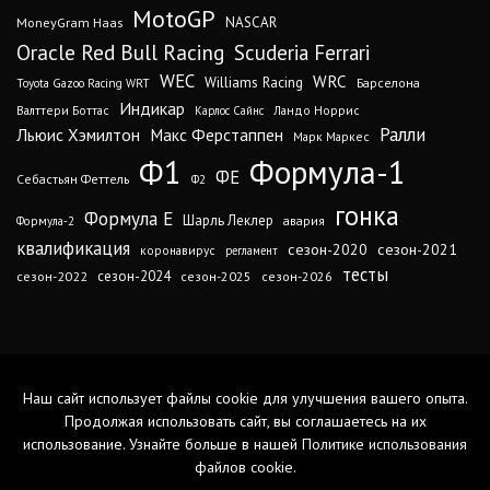
MotoGP
MoneyGram Haas
NASCAR
Oracle Red Bull Racing
Scuderia Ferrari
WEC
WRC
Williams Racing
Барселона
Toyota Gazoo Racing WRT
Индикар
Валттери Боттас
Ландо Норрис
Карлос Сайнс
Ралли
Льюис Хэмилтон
Макс Ферстаппен
Марк Маркес
Ф1
Формула-1
ФЕ
Себастьян Феттель
Ф2
гонка
Формула Е
Шарль Леклер
авария
Формула-2
квалификация
сезон-2020
сезон-2021
коронавирус
регламент
тесты
сезон-2024
сезон-2022
сезон-2025
сезон-2026
Наш сайт использует файлы cookie для улучшения вашего опыта.
Продолжая использовать сайт, вы соглашаетесь на их
использование. Узнайте больше в нашей
Политике использования
файлов cookie
.