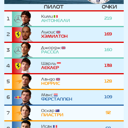
ПИЛОТ
ОЧКИ
Кими
1
219
АНТОНЕЛЛИ
Льюис
2
169
ХЭМИЛТОН
Джордж
3
160
РАССЕЛ
Шарль
4
138
ЛЕКЛЕР
Ландо
5
128
НОРРИС
Макс
6
109
ФЕРСТАППЕН
Оскар
7
92
ПИАСТРИ
Исак