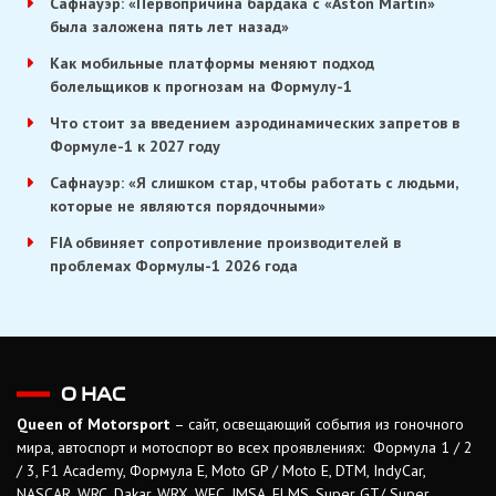
Сафнауэр: «Первопричина бардака с «Aston Martin»
была заложена пять лет назад»
Как мобильные платформы меняют подход
болельщиков к прогнозам на Формулу-1
Что стоит за введением аэродинамических запретов в
Формуле-1 к 2027 году
Сафнауэр: «Я слишком стар, чтобы работать с людьми,
которые не являются порядочными»
FIA обвиняет сопротивление производителей в
проблемах Формулы-1 2026 года
О НАС
Queen of Motorsport
– сайт, освещающий события из гоночного
мира, автоспорт и мотоспорт во всех проявлениях: Формула 1 / 2
/ 3, F1 Academy, Формула Е, Moto GP / Moto E, DTM, IndyCar,
NASCAR, WRC, Dakar, WRX, WEC, IMSA, ELMS, Super GT/ Super