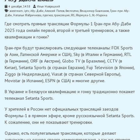
4 декабря, 14:58
Илья Навроцкий
acestream
,
iptv
,
Абу-Даби
,
Алексей Попов
,
бесплатно
,
Владимир Башмаков
,
Гран-при Абу-
Даби
,
Наталья Фабричнова
,
прогноз
,
трансляция
,
Ф1
,
Формула-1
,
Яс-Марина
Где смотреть прямые трансляции Формулы-1 Гран-при Абу-Даби
2025 года онлайн первой, второй и третьей тренировок, а также
квалификации и гонки?
Гран-при будут транслировать следующие телеканалы: FOX Sports
(в Азии, Латинской Америке и США), Sky (в Италии и Германии), RTL
(в Германии), ORF (в Австрии), Globo TV (в Бразилии), CCTV (в
Китае), Setanta Sports (в странах Евразии), Fuji Television (в Японии),
Ziggo (в Нидерландах), Viasat (в странах Северной Европы),
Movistar (в Испании), ESPN (в США) и многие другие.
В Украине и Беларуси квалификацию и гонку традиционно покажет
телеканал Setanta Sports.
У зрителей в России нет официальных трансляций заездов
Формулы-1 в прямом эфире, кроме русскоязычной Setanta Sports.
К сожалению, они не показывают тренировки.
Однако, есть полулегальные трансляции, которые делают
энтузиасты на основе своего комментирования, а так же стримов