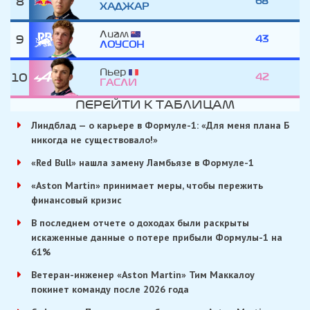
8
68
ХАДЖАР
Лиам
9
43
ЛОУСОН
Пьер
10
42
ГАСЛИ
ПЕРЕЙТИ К ТАБЛИЦАМ
Линдблад — о карьере в Формуле-1: «Для меня плана Б
никогда не существовало!»
«Red Bull» нашла замену Ламбьязе в Формуле-1
«Aston Martin» принимает меры, чтобы пережить
финансовый кризис
В последнем отчете о доходах были раскрыты
искаженные данные о потере прибыли Формулы-1 на
61%
Ветеран-инженер «Aston Martin» Тим Маккалоу
покинет команду после 2026 года