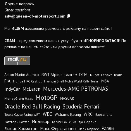
Другие вопросы
Other questions
adv@queen-of-motorsport.com
Мы
ИЩЕМ
желающих размещать рекламу на нашем сайте!
СПАМ
с предложением ваших услуг будет
ИГНОРИРОВАТЬСЯ
! По
рекламе на нашем сайте или другим вопросам пишите!
DTM
BWT Alpine
Aston Martin Aramco
Ducati Lenovo Team
Covid-19
FIA
IMSA
Honda HRC Castrol
Hyundai Shell Mobis World Rally Team
Mercedes-AMG PETRONAS
IndyCar
McLaren
MotoGP
MoneyGram Haas
NASCAR
Oracle Red Bull Racing
Scuderia Ferrari
WEC
WRC
Williams Racing
Барселона
Toyota Gazoo Racing WRT
Индикар
Валттери Боттас
Ландо Норрис
Карлос Сайнс
Ралли
Льюис Хэмилтон
Макс Ферстаппен
Марк Маркес