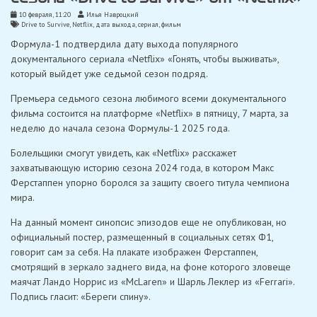
10 февраля, 11:20
Илья Навроцкий
Drive to Survive
,
Netflix
,
дата выхода
,
сериал
,
фильм
Формула-1 подтвердила дату выхода популярного
документального сериала «Netflix» «Гонять, чтобы выживать»,
который выйдет уже седьмой сезон подряд.
Премьера седьмого сезона любимого всеми документального
фильма состоится на платформе «Netflix» в пятницу, 7 марта, за
неделю до начала сезона Формулы-1 2025 года.
Болельщики смогут увидеть, как «Netflix» расскажет
захватывающую историю сезона 2024 года, в котором Макс
Ферстаппен упорно боролся за защиту своего титула чемпиона
мира.
На данный момент синопсис эпизодов еще не опубликован, но
официальный постер, размещенный в социальных сетях Ф1,
говорит сам за себя. На плакате изображен Ферстаппен,
смотрящий в зеркало заднего вида, на фоне которого зловеще
маячат Ландо Норрис из «McLaren» и Шарль Леклер из «Ferrari».
Подпись гласит: «Береги спину».