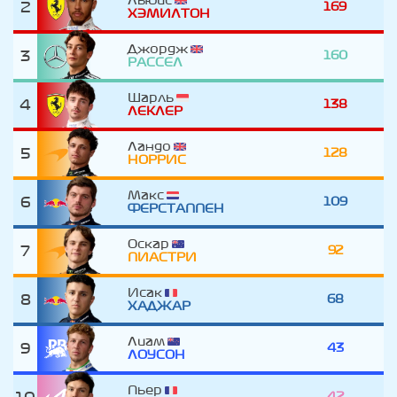
Льюис
2
169
ХЭМИЛТОН
Джордж
3
160
РАССЕЛ
Шарль
4
138
ЛЕКЛЕР
Ландо
5
128
НОРРИС
Макс
6
109
ФЕРСТАППЕН
Оскар
7
92
ПИАСТРИ
Исак
8
68
ХАДЖАР
Лиам
9
43
ЛОУСОН
Пьер
42