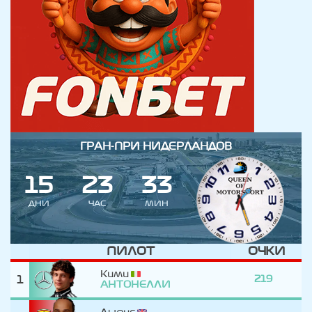
ГРАН-ПРИ НИДЕРЛАНДОВ
1
5
2
3
3
3
ДНИ
ЧАС
МИН
ПИЛОТ
ОЧКИ
Кими
1
219
АНТОНЕЛЛИ