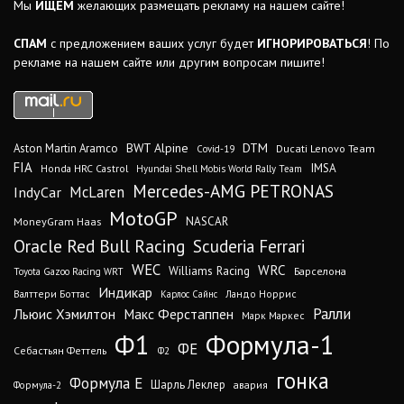
Мы
ИЩЕМ
желающих размещать рекламу на нашем сайте!
СПАМ
с предложением ваших услуг будет
ИГНОРИРОВАТЬСЯ
! По
рекламе на нашем сайте или другим вопросам пишите!
DTM
BWT Alpine
Aston Martin Aramco
Ducati Lenovo Team
Covid-19
FIA
IMSA
Honda HRC Castrol
Hyundai Shell Mobis World Rally Team
Mercedes-AMG PETRONAS
IndyCar
McLaren
MotoGP
MoneyGram Haas
NASCAR
Oracle Red Bull Racing
Scuderia Ferrari
WEC
WRC
Williams Racing
Барселона
Toyota Gazoo Racing WRT
Индикар
Валттери Боттас
Ландо Норрис
Карлос Сайнс
Ралли
Льюис Хэмилтон
Макс Ферстаппен
Марк Маркес
Ф1
Формула-1
ФЕ
Себастьян Феттель
Ф2
гонка
Формула Е
Шарль Леклер
авария
Формула-2