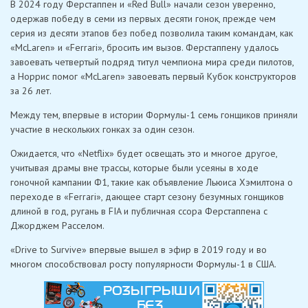
В 2024 году Ферстаппен и «Red Bull» начали сезон уверенно,
одержав победу в семи из первых десяти гонок, прежде чем
серия из десяти этапов без побед позволила таким командам, как
«McLaren» и «Ferrari», бросить им вызов. Ферстаппену удалось
завоевать четвертый подряд титул чемпиона мира среди пилотов,
а Норрис помог «McLaren» завоевать первый Кубок конструкторов
за 26 лет.
Между тем, впервые в истории Формулы-1 семь гонщиков приняли
участие в нескольких гонках за один сезон.
Ожидается, что «Netflix» будет освещать это и многое другое,
учитывая драмы вне трассы, которые были усеяны в ходе
гоночной кампании Ф1, такие как объявление Льюиса Хэмилтона о
переходе в «Ferrari», дающее старт сезону безумных гонщиков
длиной в год, ругань в FIA и публичная ссора Ферстаппена с
Джорджем Расселом.
«Drive to Survive» впервые вышел в эфир в 2019 году и во
многом способствовал росту популярности Формулы-1 в США.