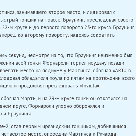
инса, занимавшего второе место, и лидировал с
быстрый гонщик на трассе, Браунинг, преследовал своего
 22-м круге и до первого поворота 23-го круга. Браунинг
вперед ко второму повороту, надеясь сократить
мь секунд, несмотря на то, что Браунинг неизменно был
жении всей гонки. Форнароли терпел неудачу позади
твоевать место на подиуме у Мартинса, обогнав «ART» в
следовал обладателя поула по пятам на протяжении всего
зицию и продолжил преследовать «Invicta».
богнал Марти, и на 29-м круге гонки он откатился на
еднем круге, Форнароли упорно оборонялся и
 и Браунинга.
е-2, став первым ирландским гонщиком, добившимся
л четвертое место, опередив Мартинса и Ричарда