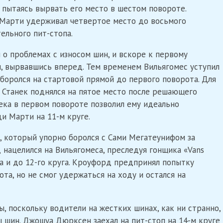
, пытаясь вырвать его место в шестом повороте.
 Марти удерживал четвертое место до восьмого
ельного пит-стопа.
о проблемах с износом шин, и вскоре к первому
н, вырвавшись вперед. Тем временем Вильягомес уступил
 боролся на стартовой прямой до первого поворота. Для
: Станек поднялся на пятое место после решающего
нека в первом повороте позволил ему идеально
и Марти на 11-м круге.
 который упорно боролся с Сами Мегатеунифом за
 нацелился на Вильягомеса, преследуя гонщика «Vans
га и до 12-го круга. Кроуфорд предпринял попытку
та, но не смог удержаться на ходу и остался на
, поскольку водители на жестких шинах, как ни странно,
 шин. Джошуа Дюрксен заехал на пит-стоп на 14-м круге