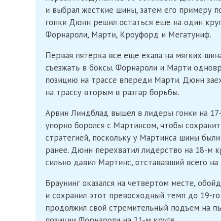
и выбрал жесткие шины, затем его примеру п
гонки Дюнн решил остаться еще на один круг
Форнароли, Марти, Кроуфорд и Мегатуниф.
Первая пятерка все еще ехала на мягких шина
съезжать в боксы. Форнароли и Марти одновре
позицию на трассе впереди Марти. Дюнн заех
на трассу вторым в разгар борьбы.
Арвин Линдблад вышел в лидеры гонки на 17-
упорно боролся с Мартинсом, чтобы сохранит
стратегией, поскольку у Мартинса шины были 
ранее. Дюнн перехватил лидерство на 18-м кр
сильно давил Мартинс, отстававший всего на 
Браунинг оказался на четвертом месте, обой
и сохранил этот превосходный темп до 19-го 
продолжил свой стремительный подъем на пье
позиции Форнароли на 21-м круге.