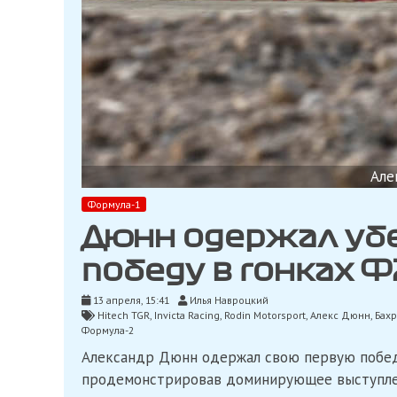
Але
Формула-1
Дюнн одержал уб
победу в гонках Ф
13 апреля, 15:41
Илья Навроцкий
Hitech TGR
,
Invicta Racing
,
Rodin Motorsport
,
Алекс Дюнн
,
Бах
Формула-2
Александр Дюнн одержал свою первую победу
продемонстрировав доминирующее выступле