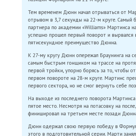
Тем временем Дюнн начал отрываться от Март
отрывом в 3,7 секунды на 22-м круге. Самый 
партнера по академии «Williams» Мартинса на
успешно прошел первый поворот и вырвался 
пятисекундное преимущество Дюнна.
К 27-му кругу Дюнн опережал Браунинга на се
самым быстрым гонщиком на трассе на протя
первой тройки, упорно борясь за то, чтобы о
первом повороте на 28-м круге. Мартинс пре
первого сектора, но не смог вернуть себе по
На выходе из последнего поворота Мартинса о
пятое место. Несмотря на потасовку на посл
финишировал на третьем месте позади Дюнна
Дюнн одержал свою первую победу в Формул
этого в подготовительной серии. Марти заня