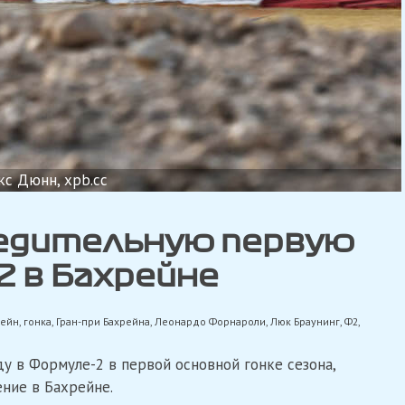
кс Дюнн, xpb.cc
едительную первую
2 в Бахрейне
рейн
,
гонка
,
Гран-при Бахрейна
,
Леонардо Форнароли
,
Люк Браунинг
,
Ф2
,
 в Формуле-2 в первой основной гонке сезона,
ние в Бахрейне.