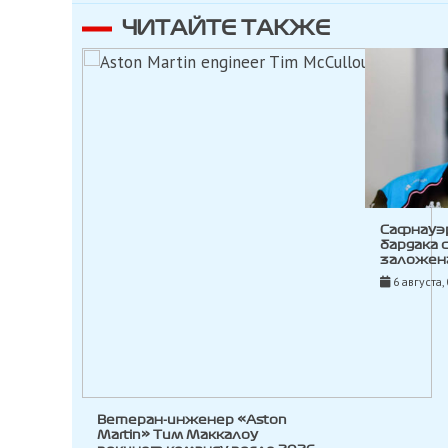
ЧИТАЙТЕ ТАКЖЕ
Сафнауэ
бардака 
заложена
6 августа,
Ветеран-инженер «Aston
Martin» Тим Маккалоу