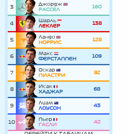
Джордж
3
160
РАССЕЛ
Шарль
4
138
ЛЕКЛЕР
Ландо
5
128
НОРРИС
Макс
6
109
ФЕРСТАППЕН
Оскар
7
92
ПИАСТРИ
Исак
8
68
ХАДЖАР
Лиам
9
43
ЛОУСОН
Пьер
10
42
ГАСЛИ
ПЕРЕЙТИ К ТАБЛИЦАМ