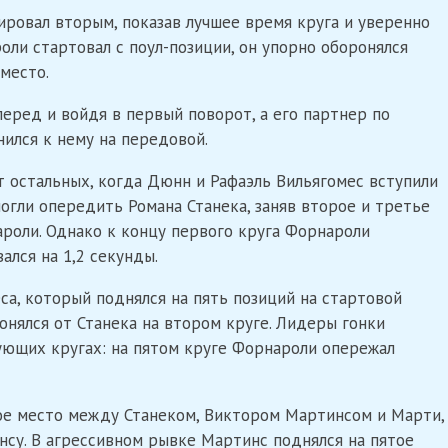
ровал вторым, показав лучшее время круга и уверенно
ли стартовал с поул-позиции, он упорно оборонялся
место.
еред и войдя в первый поворот, а его партнер по
нился к нему на передовой.
т остальных, когда Дюнн и Рафаэль Вильягомес вступили
огли опередить Романа Станека, заняв второе и третье
ароли. Однако к концу первого круга Форнароли
ался на 1,2 секунды.
са, который поднялся на пять позиций на стартовой
онялся от Станека на втором круге. Лидеры гонки
ующих кругах: на пятом круге Форнароли опережал
тое место между Станеком, Виктором Мартинсом и Марти,
нсу. В агрессивном рывке Мартинс поднялся на пятое