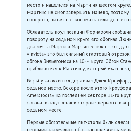
место и нацелился на Марти на шестом круге
Мартинс не смог завершить маневр, поэтому
поворота, пытаясь сэкономить силы до обязат
Обладатель поул-позиции Форнароли сообщил 
повороту на седьмом круге его обогнал Дюн
два места Марти и Мартинсу, пока этот дуэт
«Invicta» это был сильный стартовый отрезок
обгона Вильягомеса на 10-м круге. Обгон Ста
приблизиться к Мартинсу, который ехал позад
Борьбу за очки поддерживал Джек Кроуфорд,
седьмое место. Вскоре после этого Кроуфорд
Amersfoort» на последнем секторе 11-го кру
обгона по внутренней стороне первого поворо
седьмом месте.
Первые обязательные пит-стопы были сделаны
первыми задумались об остановке для замены