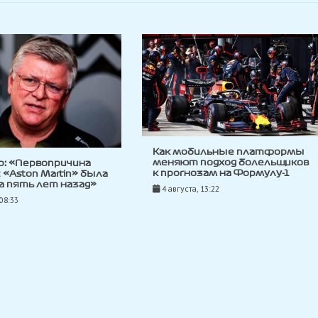
Как мобильные платформы
меняют подход болельщиков
р: «Первопричина
к прогнозам на Формулу-1
с «Aston Martin» была
 пять лет назад»
4 августа, 13:22
 08:33