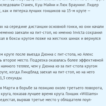
оследовали Станек, Куш Майни и Люк Браунинг. Лидер
, как и пятерка лучших гонщиков на 15-м круге —
х на середине дистанции основной гонки, но они начали
менно заехали на пит-стоп, но именно Invicta сохранил
ал в боксы кругом позже на жестких шинах и вернулся
м круге после выезда Дюнна с пит-стопа, но Алекс
ь второе место. Подрезка оказалась более эффективной
намного теплее, чем у Дюнна из-за пит-стопа кругом
уге, когда Линдблад заехал на пит-стоп, но на него
1,3 секунды.
дя Марти в борьбе за позицию около третьего поворота,
круга, показав лучшее время круга. Гонщик «Williams»
дестал, вырвав третье место у обладателя поул-