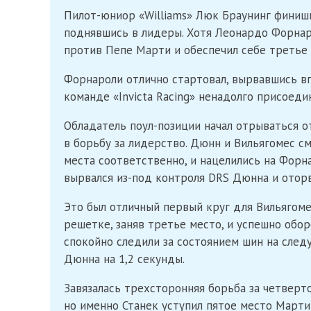
Пилот-юниор «Williams» Люк Браунинг финиши
поднявшись в лидеры. Хотя Леонардо Форнаро
против Пепе Марти и обеспечил себе третье 
Форнароли отлично стартовал, вырвавшись вп
команде «Invicta Racing» ненадолго присоеди
Обладатель поул-позиции начал отрываться о
в борьбу за лидерство. Дюнн и Вильягомес см
места соответственно, и нацелились на Форн
вырвался из-под контроля DRS Дюнна и оторв
Это был отличный первый круг для Вильягоме
решетке, заняв третье место, и успешно обор
спокойно следили за состоянием шин на след
Дюнна на 1,2 секунды.
Завязалась трехсторонняя борьба за четвер
но именно Станек уступил пятое место Марти