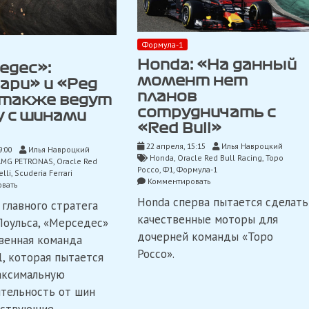
Формула-1
Honda: «На данный
едес»:
момент нет
ари» и «Ред
планов
 также ведут
сотрудничать с
у с шинами
«Red Bull»
22 апреля, 15:15
Илья Навроцкий
9:00
Илья Навроцкий
Honda
,
Oracle Red Bull Racing
,
Торо
AMG PETRONAS
,
Oracle Red
Россо
,
Ф1
,
Формула-1
elli
,
Scuderia Ferrari
on
Комментировать
on
вать
Honda:
«Мерседес»:
Honda сперва пытается сделать
 главного стратега
«На
«Феррари»
данный
качественные моторы для
и
оульса, «Мерседес»
момент
«Ред
дочерней команды «Торо
венная команда
нет
Булл»
планов
Россо».
также
, которая пытается
сотрудничать
ведут
аксимальную
с
борьбу
«Red
тельность от шин
с
Bull»
шинами