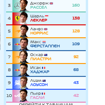
Джордж
3
160
РАССЕЛ
Шарль
4
138
ЛЕКЛЕР
Ландо
5
128
НОРРИС
Макс
6
109
ФЕРСТАППЕН
Оскар
7
92
ПИАСТРИ
Исак
8
68
ХАДЖАР
Лиам
9
43
ЛОУСОН
Пьер
10
42
ГАСЛИ
ПЕРЕЙТИ К ТАБЛИЦАМ