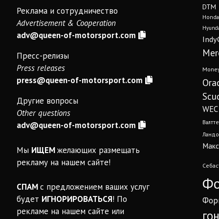
DTM
Реклама и сотрудничество
Honda
Advertisement & Cooperation
Hyunda
adv@queen-of-motorsport.com
Indy
Mer
Пресс-релизы
Press releases
Mone
press@queen-of-motorsport.com
Ora
Scud
Другие вопросы
WEC
Other questions
Валтте
adv@queen-of-motorsport.com
Ландо
Макс
Мы
ИЩЕМ
желающих размещать
рекламу на нашем сайте!
Себас
Фо
СПАМ
с предложением ваших услуг
будет
ИГНОРИРОВАТЬСЯ
! По
Фор
рекламе на нашем сайте или
го