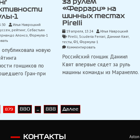
за рулем
нг
«Феррари» на
ктивности
шинных тестах
лы-1
Pirelli
5:30
Илья Навроцкий
нуссен
,
рейтинг
,
Себастьян
19 апреля, 13:24
Илья Навроцкий
ернандо Алонсо
,
Формула-1
Pirelli
,
Scuderia Ferrari
,
Даниил Квят
,
on
вать
тесты
,
Ф1
,
Формула-1
Феттель
on
Комментировать
 опубликовала новую
возглавил
Квят
Российский гонщик Даниил
рейтинг
йтинга
дебютирует
эффективности
за
Квят впервые сядет за руль
ости гонщиков по
Формулы-1
рулем
машины команды из Маранелло.
ошедшего Гран-при
«Феррари»
на
шинных
тестах
Pirelli
880
888
Далее
879
…
КОНТАКТЫ
Aston