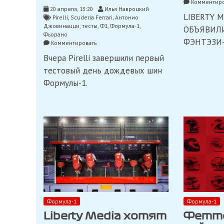
Комментиро
20 апреля, 13:20
Илья Навроцкий
LIBERTY M
Pirelli
,
Scuderia Ferrari
,
Антонио
Джовинацци
,
тесты
,
Ф1
,
Формула-1
,
ОБЪЯВИЛИ
Фьорано
ФЭНТЭЗИ
on
Комментировать
Джовинацци
Вчера Pirelli завершили первый
проехал
124
тестовый день дождевых шин
круга
Формулы-1.
на
тестах
дождевых
шин
Pirelli
Формула-1
Формула-1
Liberty Media хотят
Фетте