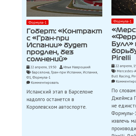
Формула-1
Формула-1
«Мерс
Гоберт: «Контракт
«Ферр
с «Гран-при
Булл»
Испании» будет
борьб
продлен, без
Pirelli
сомнений»
22 апреля, 1
22 апреля, 19:50
Илья Навроцкий
Mercedes-
Барселона
,
Гран-при Испании
,
Испания
,
Bull Racing
,
Pir
Ф1
,
Формула-1
Комментиро
on
Комментировать
Гоберт:
По словам
Испанский этап в Барселоне
«Контракт
Джеймса П
с
надолго останется в
«Гран-
не единст
Королевском автоспорте.
при
Формулы-1
Испании»
будет
извлечь м
продлен,
производи
без
сомнений»