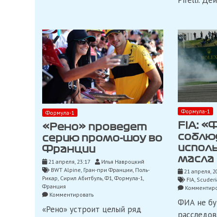
Pirelli. Д
Формула-1
Формула-1
FIA: «
«Рено» проведет
соблю
серию промо-шоу во
испол
Франции
масла
21 апреля, 23:17
Илья Навроцкий
BWT Alpine
,
Гран-при Франции
,
Поль-
21 апреля, 2
Рикар
,
Сирил Абитбуль
,
Ф1
,
Формула-1
,
FIA
,
Scuderia
Франция
Комментиро
on
Комментировать
ФИА не бу
«Рено»
«Рено» устроит целый ряд
проведет
расследов