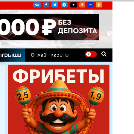
угих гоночных серий
ыгрыши
Онлайн казино