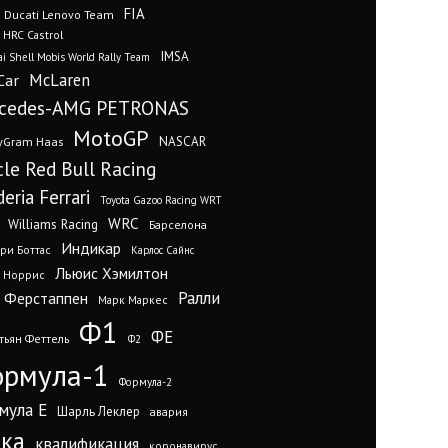
FIA
Ducati Lenovo Team
 HRC Castrol
IMSA
i Shell Mobis World Rally Team
Car
McLaren
cedes-AMG PETRONAS
MotoGP
yGram Haas
NASCAR
cle Red Bull Racing
eria Ferrari
Toyota Gazoo Racing WRT
WRC
Williams Racing
Барселона
Индикар
ри Боттас
Карлос Сайнс
Льюис Хэмилтон
 Норрис
Ралли
 Ферстаппен
Марк Маркес
Ф1
ФЕ
тьян Феттель
Ф2
рмула-1
Формула-2
мула Е
Шарль Леклер
авария
нка
квалификация
коронавирус