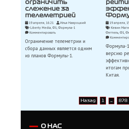
ограничить
рейти
слежение за
эффе
телеметрией
Форму
19 апреля, 16:21
Илья Навроцкий
19 апреля, 1
Liberty Media
,
Ф1
,
Формула-1
Кевин Маг
on
Комментировать
Феттель
,
Ф1
,
Ф
Liberty
Комментиро
Ограничение телеметрии и
Media
Формула-1
хотят
сбора данных является одним
ограничить
версию ре
из планов Формулы-1.
слежение
эффективн
за
телеметрией
итогам пр
Китая.
Навигация
Назад
1
878
…
по
записям
О НАС