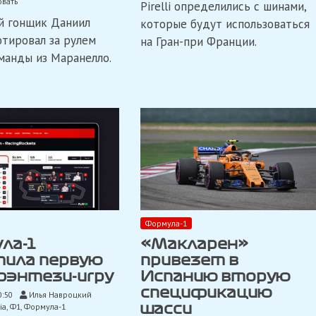
on
вать
Pirelli определились с шинами,
подтвердила
Квят
й гонщик Даниил
выбор
которые будут использоваться
завершил
шин
первые
тировал за рулем
на Гран-при Франции.
для
тесты
манды из Маранелло.
Гран-
дождевых
при
шин
Франции
Pirelli
Формула-1
ла-1
«Макларен»
тила первую
привезет в
фэнтези-игру
Испанию вторую
спецификацию
0:50
Илья Навроцкий
ia
,
Ф1
,
Формула-1
шасси