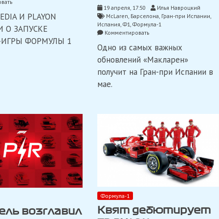
on
вать
19 апреля, 17:50
Илья Навроцкий
Формула-1
EDIA И PLAYON
McLaren
,
Барселона
,
Гран-при Испании
,
запустила
Испания
,
Ф1
,
Формула-1
первую
 О ЗАПУСКЕ
on
Комментировать
свою
-ИГРЫ ФОРМУЛЫ 1
«Макларен»
фэнтези-
Одно из самых важных
привезет
игру
в
обновлений «Макларен»
Испанию
получит на Гран-при Испании в
вторую
спецификацию
мае.
шасси
Формула-1
Квят дебютирует
ль возглавил