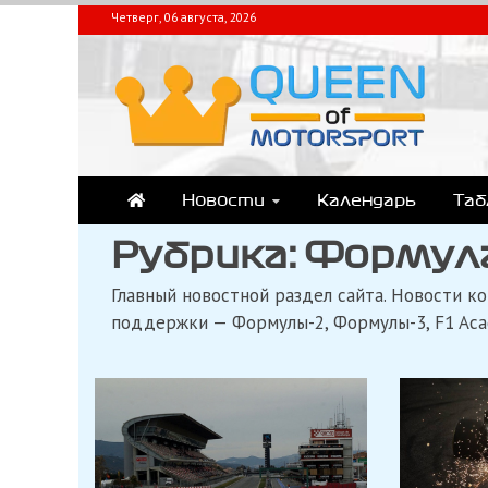
Перейти
Четверг, 06 августа, 2026
к
содержимому
QUEEN-OF-MOTORSPOR
Аналитика, статистика, трансляции Формулы-1 (Ф2/Ф3/F1 Academ
Новости
Календарь
Та
Рубрика:
Формула
Главный новостной раздел сайта. Новости к
поддержки — Формулы-2, Формулы-3, F1 Aca