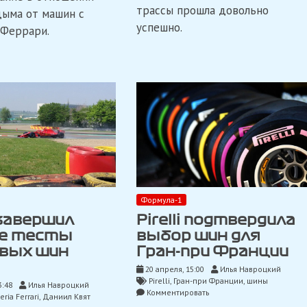
правила
проинспектировали
трассы прошла довольно
дыма от машин с
использования
будущую
успешно.
масла
Феррари.
трассу
Формулы-1
Формула-1
завершил
Pirelli подтвердила
е тесты
выбор шин для
вых шин
Гран-при Франции
20 апреля, 15:00
Илья Навроцкий
Pirelli
,
Гран-при Франции
,
шины
3:48
Илья Навроцкий
on
Комментировать
ria Ferrari
,
Даниил Квят
Pirelli