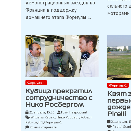
серию
демонстрационных заездов во
сильного 
промо-
Франции в поддержку
шоу
моторами 
во
домашнего этапа Формулы 1.
Франции
Формула-1
Формула-1
Кубица прекратил
Квят 
сотрудничество с
первы
Нико Росбергом
дожде
21 апреля, 15:20
Илья Навроцкий
Pirelli
Williams Racing
,
Нико Росберг
,
Роберт
21 апреля, 1
Кубица
,
Ф1
,
Формула-1
Pirelli
,
Scude
on
Комментировать