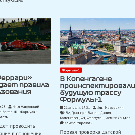
ействующие
Pirelli
Формула-1
Феррари»
В Копенгагене
дает правила
проинспектировали
ьзования
будущую трассу
Формулы-1
0:23
Илья Навроцкий
21 апреля, 17:21
Илья Навроцкий
 Ferrari
,
Ф1
,
Формула-1
FIA
,
Гран-при Дании
,
Дания
,
on
вать
Копенгаген
,
Ф1
,
Формула-1
,
Хельге Сандер
FIA:
on
Комментировать
дет проводить
«Феррари»
В
Первая проверка датской
соблюдает
ание в отношении
Копенгагене