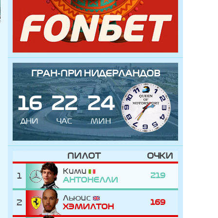
ГРАН-ПРИ НИДЕРЛАНДОВ
1
6
2
2
2
4
ДНИ
ЧАС
МИН
ПИЛОТ
ОЧКИ
Кими
1
219
АНТОНЕЛЛИ
Льюис
2
169
ХЭМИЛТОН