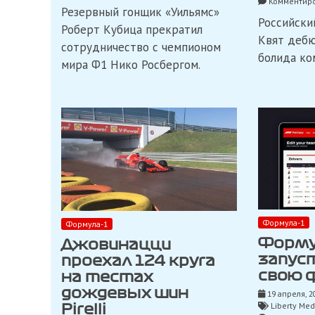
Комментиро
Кубица
Резервный гонщик «Уильямс»
прекратил
Российски
сотрудничество
Роберт Кубица прекратил
Квят дебю
с
сотрудничество с чемпионом
Нико
болида ко
Росбергом
мира Ф1 Нико Росбергом.
Формула-1
Формула-1
Форму
Джовинацци
запус
проехал 124 круга
свою 
на тестах
дождевых шин
19 апреля, 2
Liberty Med
Pirelli