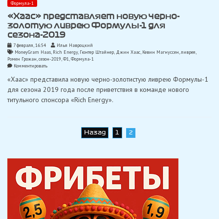
Формула-1
«Хаас» представляет новую черно-
золотую ливрею Формулы-1 для
сезона-2019
7 февраля, 16:54
Илья Навроцкий
MoneyGram Haas
,
Rich Energy
,
Гюнтер Штайнер
,
Джин Хаас
,
Кевин Магнуссен
,
ливрея
,
Ромен Грожан
,
сезон-2019
,
Ф1
,
Формула-1
on
Комментировать
«Хаас»
«Хаас» представила новую черно-золотистую ливрею Формулы-1
представляет
новую
для сезона 2019 года после приветствия в команде нового
черно-
титульного спонсора «Rich Energy».
золотую
ливрею
Формулы-1
для
сезона-2019
Навигация
Назад
1
2
по
записям