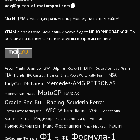
adv@queen-of-motorsport.com
Мы
ИЩЕМ
желающих размещать рекламу на нашем сайте!
СПАМ
с предложением ваших услуг будет
ИГНОРИРОВАТЬСЯ
! По
рекламе на нашем сайте или другим вопросам пишите!
DTM
BWT Alpine
Aston Martin Aramco
Ducati Lenovo Team
Covid-19
FIA
IMSA
Honda HRC Castrol
Hyundai Shell Mobis World Rally Team
Mercedes-AMG PETRONAS
IndyCar
McLaren
MotoGP
MoneyGram Haas
NASCAR
Oracle Red Bull Racing
Scuderia Ferrari
WEC
WRC
Williams Racing
Барселона
Toyota Gazoo Racing WRT
Индикар
Валттери Боттас
Ландо Норрис
Карлос Сайнс
Ралли
Льюис Хэмилтон
Макс Ферстаппен
Марк Маркес
Ф1
Формула-1
ФЕ
Себастьян Феттель
Ф2