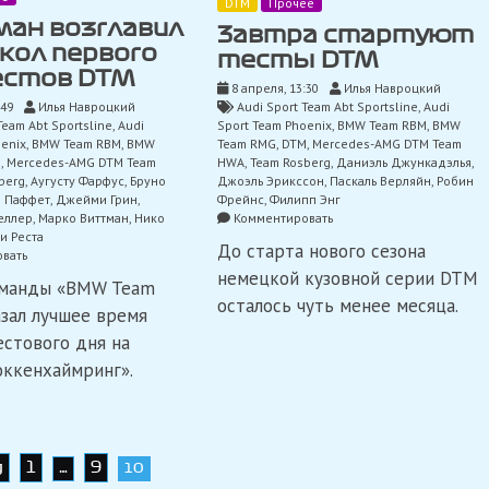
DTM
Прочее
ан возглавил
Завтра стартуют
кол первого
тесты DTM
естов DTM
8 апреля, 13:30
Илья Навроцкий
Audi Sport Team Abt Sportsline
,
Audi
:49
Илья Навроцкий
Sport Team Phoenix
,
BMW Team RBM
,
BMW
Team Abt Sportsline
,
Audi
Team RMG
,
DTM
,
Mercedes-AMG DTM Team
oenix
,
BMW Team RBM
,
BMW
HWA
,
Team Rosberg
,
Даниэль Джункадэлья
,
M
,
Mercedes-AMG DTM Team
Джоэль Эрикссон
,
Паскаль Верляйн
,
Робин
berg
,
Аугусту Фарфус
,
Бруно
Фрейнс
,
Филипп Энг
и Паффет
,
Джейми Грин
,
on
Комментировать
еллер
,
Марко Виттман
,
Нико
Завтра
и Реста
До старта нового сезона
стартуют
on
вать
тесты
Виттман
немецкой кузовной серии DTM
оманды «BMW Team
DTM
возглавил
осталось чуть менее месяца.
протокол
зал лучшее время
первого
естового дня на
дня
тестов
оккенхаймринг».
DTM
д
1
9
…
10