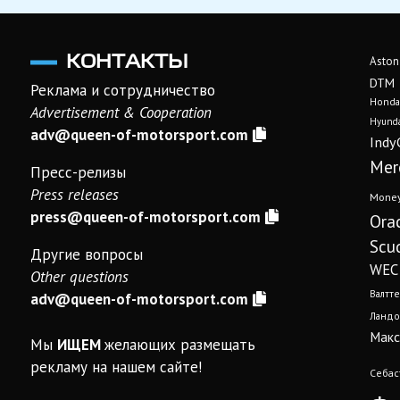
КОНТАКТЫ
Aston
DTM
Реклама и сотрудничество
Honda
Advertisement & Cooperation
Hyunda
adv@queen-of-motorsport.com
Indy
Mer
Пресс-релизы
Press releases
Mone
press@queen-of-motorsport.com
Ora
Scud
Другие вопросы
WEC
Other questions
Валтте
adv@queen-of-motorsport.com
Ландо
Макс
Мы
ИЩЕМ
желающих размещать
рекламу на нашем сайте!
Себас