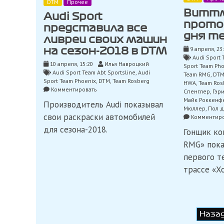
DTM
Прочее
Виттм
Audi Sport
прото
представила все
дня т
ливреи своих машин
9 апреля, 23
на сезон-2018 в DTM
Audi Sport 
10 апреля, 15:20
Илья Навроцкий
Sport Team Ph
Audi Sport Team Abt Sportsline
,
Audi
Team RMG
,
DT
Sport Team Phoenix
,
DTM
,
Team Rosberg
HWA
,
Team Ros
on
Комментировать
Спенглер
,
Гэр
Audi
Майк Роккенф
Производитель Audi показывал
Sport
Мюллер
,
Пол д
представила
свои раскраски автомобилей
Комментиро
все
для сезона-2018.
Гонщик к
ливреи
своих
RMG» пока
машин
первого т
на
сезон-2018
трассе «Х
в
DTM
Навигация
Наза