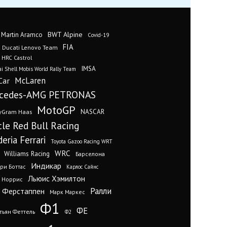
BWT Alpine
 Martin Aramco
Covid-19
FIA
Ducati Lenovo Team
 HRC Castrol
IMSA
i Shell Mobis World Rally Team
Car
McLaren
cedes-AMG PETRONAS
MotoGP
yGram Haas
NASCAR
cle Red Bull Racing
eria Ferrari
Toyota Gazoo Racing WRT
WRC
Williams Racing
Барселона
Индикар
ри Боттас
Карлос Сайнс
Льюис Хэмилтон
 Норрис
Ралли
 Ферстаппен
Марк Маркес
Ф1
ФЕ
тьян Феттель
Ф2