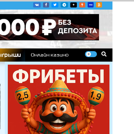
угих гоночных серий
ыгрыши
Онлайн казино