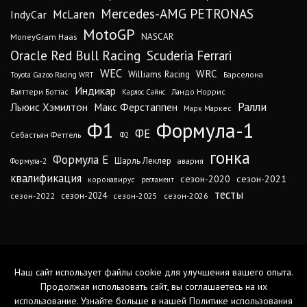
Mercedes-AMG PETRONAS
IndyCar
McLaren
MotoGP
MoneyGram Haas
NASCAR
Oracle Red Bull Racing
Scuderia Ferrari
WEC
WRC
Williams Racing
Барселона
Toyota Gazoo Racing WRT
Индикар
Валттери Боттас
Ландо Норрис
Карлос Сайнс
Ралли
Льюис Хэмилтон
Макс Ферстаппен
Марк Маркес
Ф1
Формула-1
ФЕ
Себастьян Феттель
Ф2
гонка
Формула Е
Шарль Леклер
авария
Формула-2
квалификация
сезон-2020
сезон-2021
коронавирус
регламент
тесты
сезон-2024
сезон-2022
сезон-2025
сезон-2026
Наш сайт использует файлы cookie для улучшения вашего опыта.
Продолжая использовать сайт, вы соглашаетесь на их
использование. Узнайте больше в нашей
Политике использования