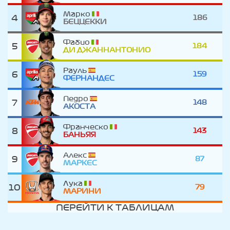
Марко
4
186
БЕЦЦЕККИ
Фабио
5
184
ДИ ДЖАННАНТОНИО
Рауль
6
159
ФЕРНАНДЕС
Педро
7
148
АКОСТА
Франческо
8
143
БАНЬЯЯ
Алекс
9
87
МАРКЕС
Лука
10
79
МАРИНИ
ПЕРЕЙТИ К ТАБЛИЦАМ