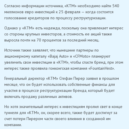
Согласно информации источника, «KTM» необходимо найти 540
миллионов евро инвестиций к 25 февраля — когда состоится
голосование кредиторов по процессу реструктуризации.
Однако у «KTM» есть надежда, поскольку она привлекает интерес
со стороны крупных инвесторов, а стоимость ее акций также
выросла почти на 70 процентов за последний месяц.
Источник также заявляет, что нынешние партнеры по
акционерному капиталу «Bajaj Auto» и «CFMoto» планируют
увеличить свои инвестиции в «KTM», чтобы спасти бренд, при этом
интерес также проявила гонконгская компания «FountainVest».
Генеральный директор «KTM» Стефан Пирер заявил в прошлом
месяце, что он будет использовать собственные финансы для
участия в процессе реструктуризации бренда, который будет
включать продажу различных активов.
Но хотя значительный интерес к инвестициям пролил свет в конце
туннеля для «KTM», он, скорее всего, также будет достигнут за
счет потери Пирером части своего влияния в созданной им
компании.