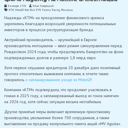
8 января, 17:01
Илья Навроцкий
KTM
,
MotoGP
,
Red Bull KTM Factory Racing
,
Финансы
Надежды «KTM» на преодоление финансового кризиса
укрепились благодаря возросшей уверенности потенциальных
инвесторов в процессе реструктуризации бренда.
Австрийский производитель — крупнейший в Европе
производитель мотоциклов — ввел режим самоуправления перед
Рождеством 2024 года, чтобы предотвратить банкротство на фоне
подтвержденных долгов в размере 1,8 млрд евро.
Хотя первое слушание кредиторов 20 декабря дало позитивный
прогноз относительно выживания компании, в отчете также
говорилось
о запланированном уходе из MotoGP
.
Компания «KTM» подтвердила, что продолжит участвовать в
гонках в 2025 году, а запланированный выход из гонок намечен
на 2026 год, хотя сейчас ситуация весьма нестабильна.
Другие принятые меры включают временную приостановку
производства, увольнение более 700 сотрудников, а также
выставление на продажу контрольного пакета акций «MV Agusta».