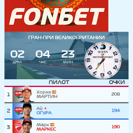
ГРАН-ПРИ ВЕЛИКОБРИТАНИИ
0
2
0
4
2
3
ДНИ
ЧАС
МИН
ПИЛОТ
ОЧКИ
Хорхе
1
208
МАРТИН
Ай
2
194
ОГУРА
Марк
3
190
МАРКЕС